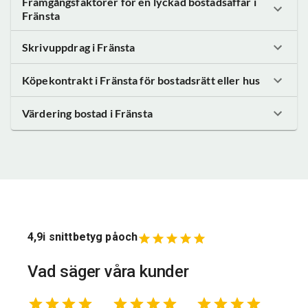
Framgångsfaktorer för en lyckad bostadsaffär
i
Fränsta
Skrivuppdrag
i Fränsta
Köpekontrakt
i Fränsta
för bostadsrätt eller hus
Värdering bostad
i Fränsta
4,9
i snittbetyg på
och
Vad säger våra kunder