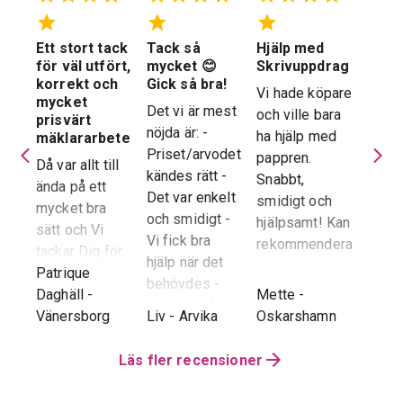
Ett stort tack
Tack så
Hjälp med
Suve
 en
för väl utfört,
mycket 😊
Skrivuppdrag
stöd
stad
korrekt och
Gick så bra!
hela
Vi hade köpare
mycket
proc
Det vi är mest
och ville bara
dera
prisvärt
Suver
nöjda är: -
ha hjälp med
laren
mäklararbete
geno
Priset/arvodet
pappren.
are
Då var allt till
proce
kändes rätt -
Snabbt,
ända på ett
snab
Det var enkelt
smidigt och
tad
mycket bra
återk
och smidigt -
hjälpsamt! Kan
sätt och Vi
stor 
Vi fick bra
rekommendera!
era
tackar Dig för
för o
hjälp när det
ren.
ett i alla
Patrique
inte h
behövdes -
e
g
-
avseenden väl
Daghäll
-
Mette
-
Erik O
speci
Marknadsföringen
utfört arbete.
Vänersborg
Liv
-
Arvika
Oskarshamn
Kram
Reko
och Hemnet-
g vi
Trots
verkl
annonsen -
hela
distansen har
Läs fler recensioner
Priva
Slutpriset blev
var
återkoppling,
utan 
bra - Vi
info etc