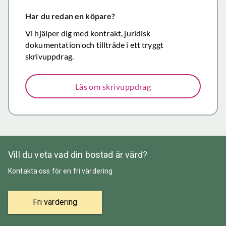
närmar sig
försäljning.
Har du redan en köpare?
Återigen ett
Vi hjälper dig med kontrakt, juridisk
stort tack för
dokumentation och tillträde i ett tryggt
väl utfört,
skrivuppdrag.
korrekt och
mycket
Läs om skrivuppdrag
prisvärt
mäklararbete.
Vill du veta vad din bostad är värd?
Kontakta oss för en fri värdering
Fri värdering