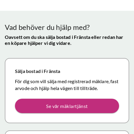
Vår
uppskattade
ll.
fungerat
konta
att hålla
mycket
gav s
visningen själv
tillfredsställande
trygg
Vad behöver du hjälp med?
och vi skulle
snab
definitivt
Oavsett om du ska sälja bostad
i Fränsta
eller redan har
återk
en köpare hjälper vi dig vidare.
rekommendera
och f
de
vikti
mäklartjänster
reso
ni erbjuder till
under
Sälja bostad
i Fränsta
andra.
handl
Personligen
För dig som vill sälja med registrerad mäklare, fast
Topp
tror jag att jag
arvode och hjälp hela vägen till tillträde.
inom det
närmaste året
Se vår mäklartjänst
kommer att
anlita er igen
då mina
föräldrars villa