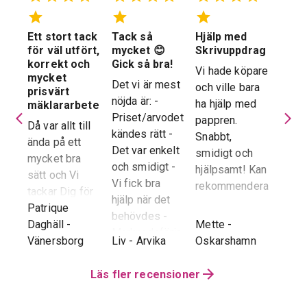
Ett stort tack
Tack så
Hjälp med
Suve
 en
för väl utfört,
mycket 😊
Skrivuppdrag
stöd
stad
korrekt och
Gick så bra!
hela
Vi hade köpare
mycket
proc
Det vi är mest
och ville bara
dera
prisvärt
Suver
nöjda är: -
ha hjälp med
laren
mäklararbete
geno
Priset/arvodet
pappren.
are
Då var allt till
proce
kändes rätt -
Snabbt,
ända på ett
snab
Det var enkelt
smidigt och
tad
mycket bra
återk
och smidigt -
hjälpsamt! Kan
sätt och Vi
stor 
Vi fick bra
rekommendera!
era
tackar Dig för
för o
hjälp när det
ren.
ett i alla
Patrique
inte h
behövdes -
e
g
-
avseenden väl
Daghäll
-
Mette
-
Erik O
speci
Marknadsföringen
utfört arbete.
Vänersborg
Liv
-
Arvika
Oskarshamn
Kram
Reko
och Hemnet-
g vi
Trots
verkl
annonsen -
hela
distansen har
Läs fler recensioner
Priva
Slutpriset blev
var
återkoppling,
utan 
bra - Vi
info etc