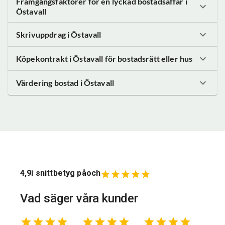
Framgångsfaktorer för en lyckad bostadsaffär
i
Östavall
Skrivuppdrag
i Östavall
Köpekontrakt
i Östavall
för bostadsrätt eller hus
Värdering bostad
i Östavall
4,9
i snittbetyg på
och
Vad säger våra kunder