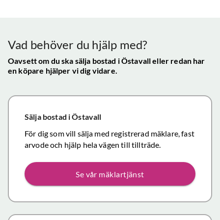
Vår
uppskattade
ll.
fungerat
konta
att hålla
mycket
gav s
visningen själv
tillfredsställande
trygg
Vad behöver du hjälp med?
och vi skulle
snab
definitivt
Oavsett om du ska sälja bostad
i Östavall
eller redan har
återk
en köpare hjälper vi dig vidare.
rekommendera
och f
de
vikti
mäklartjänster
reso
ni erbjuder till
under
Sälja bostad
i Östavall
andra.
handl
Personligen
För dig som vill sälja med registrerad mäklare, fast
Topp
tror jag att jag
arvode och hjälp hela vägen till tillträde.
inom det
närmaste året
Se vår mäklartjänst
kommer att
anlita er igen
då mina
föräldrars villa