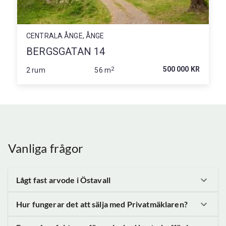
CENTRALA ÅNGE, ÅNGE
BERGSGATAN 14
2
500 000 KR
2 rum
56 m
Vanliga frågor
Lågt fast arvode
i Östavall
Hur fungerar det att sälja med Privatmäklaren?