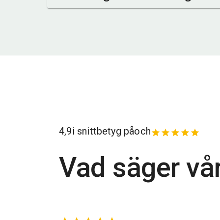
4,9
i snittbetyg på
och
Vad säger vå