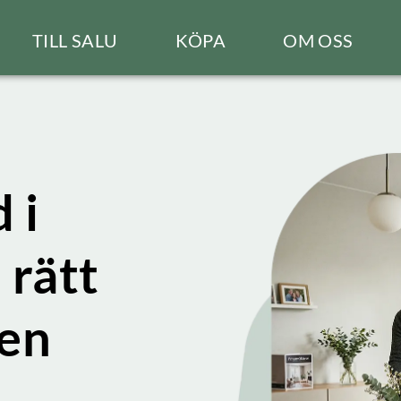
TILL SALU
KÖPA
OM OSS
 i
 rätt
gen