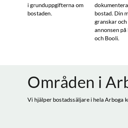
i grunduppgifterna om
dokumentera
bostaden.
bostad. Din 
granskar och
annonsen på
och Booli.
Områden i
Ar
Vi hjälper bostadssäljare i hela
Arboga
k