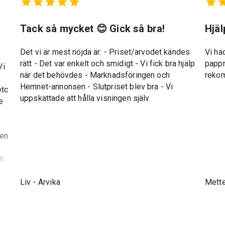
t
Tack så mycket 😊 Gick så bra!
Hjä
Det vi är mest nöjda är: - Priset/arvodet kändes
Vi ha
rätt - Det var enkelt och smidigt - Vi fick bra hjälp
pappr
Vi
när det behövdes - Marknadsföringen och
reko
Hemnet-annonsen - Slutpriset blev bra - Vi
etc
uppskattade att hålla visningen själv
e
gen
ch
Liv
-
Arvika
Mett