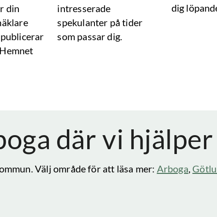
dig löpand
r din
intresserade
mäklare
spekulanter på tider
 publicerar
som passar dig.
 Hemnet
boga
där vi hjälper
ommun. Välj område för att läsa mer:
Arboga
,
Götl