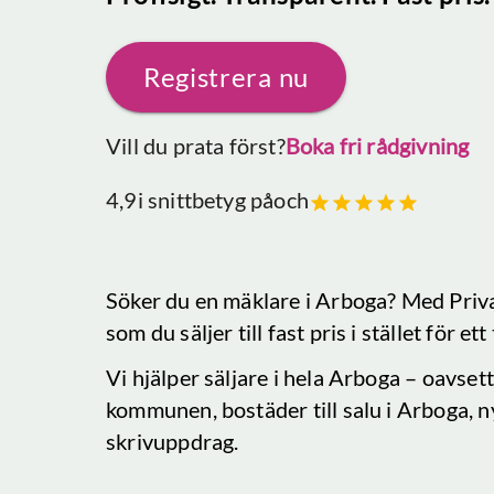
Registrera nu
Vill du prata först?
Boka fri rådgivning
4,9
i snittbetyg på
och
Söker du en mäklare
i Arboga
? Med Priv
som du säljer till fast pris i stället för e
Vi hjälper säljare i hela
Arboga
– oavsett 
kommunen, bostäder till salu
i Arboga
, 
skrivuppdrag.