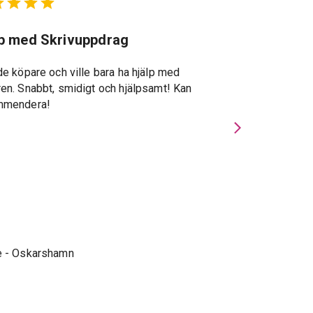
lp med Skrivuppdrag
Suveränt st
de köpare och ville bara ha hjälp med
Suveränt stöd g
en. Snabbt, smidigt och hjälpsamt! Kan
återkopplingar, s
mmendera!
specialkunskape
Privatmäklarna u
gav stor trygghe
och förde viktig
handläggningspe
e
-
Oskarshamn
Erik O. Sjödin
-
K