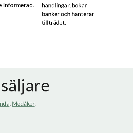
e informerad.
handlingar, bokar
banker och hanterar
tillträdet.
 säljare
unda
,
Medåker
.