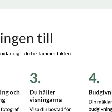
ingen till
 guidar dig – du bestämmer takten.
3
.
4
.
ing och
Du håller
Budgivn
ng
visningarna
Din mäklar
budgivning
 fotograf
Visa din bostad för