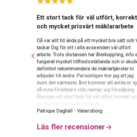
marbostad
Ett stort tack för väl utfört, korrek
och mycket prisvärt mäklararbete
Då var allt till ända på ett mycket bra sätt och 
tackar Dig för ett i alla avseenden väl utfört
d kan varmt
arbete. Trots distansen har återkoppling, info 
 service och
fungerat mycket tillfredsställande och vi skull
essen var allt
definitivt rekommendera de mäklartjänster ni
erbjuder till andra. Personligen tror jag att jag
inom det närmaste året kommer att anlita er i
då mina föräldrars villa närmar sig försäljning.
Återigen ett stort tack för väl utfört, korrekt o
mycket prisvärt mäklararbete.
Patrique Daghäll
-
Vänersborg
Läs fler recensioner