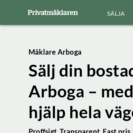
SÄLJA
Mäklare Arboga
Sälj din bostad
Arboga – med
hjälp hela vä
Proffsigt. Transparent. Fast pris.