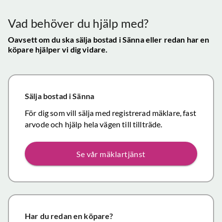
mycket
gav s
visningen själv
tillfredsställande
trygg
Vad behöver du hjälp med?
och vi skulle
snab
definitivt
Oavsett om du ska sälja bostad
i Sänna
eller redan har en
återk
köpare hjälper vi dig vidare.
rekommendera
och f
de
vikti
mäklartjänster
reso
ni erbjuder till
under
Sälja bostad
i Sänna
andra.
handl
Personligen
För dig som vill sälja med registrerad mäklare, fast
Topp
tror jag att jag
arvode och hjälp hela vägen till tillträde.
inom det
närmaste året
Se vår mäklartjänst
kommer att
anlita er igen
då mina
föräldrars villa
närmar sig
försäljning.
Har du redan en köpare?