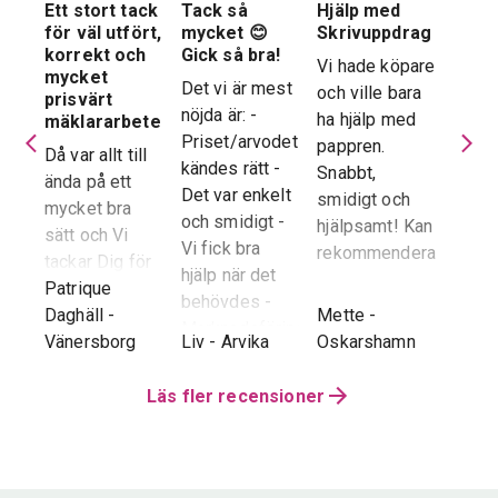
Ett stort tack
Tack så
Hjälp med
Suve
 en
för väl utfört,
mycket 😊
Skrivuppdrag
stöd
stad
korrekt och
Gick så bra!
hela
Vi hade köpare
mycket
proc
Det vi är mest
och ville bara
dera
prisvärt
Suver
nöjda är: -
ha hjälp med
laren
mäklararbete
geno
Priset/arvodet
pappren.
are
Då var allt till
proce
kändes rätt -
Snabbt,
ända på ett
snab
Det var enkelt
smidigt och
tad
mycket bra
återk
och smidigt -
hjälpsamt! Kan
sätt och Vi
stor 
Vi fick bra
rekommendera!
era
tackar Dig för
för o
hjälp när det
ren.
ett i alla
Patrique
inte h
behövdes -
e
g
-
avseenden väl
Daghäll
-
Mette
-
Erik O
speci
Marknadsföringen
utfört arbete.
Vänersborg
Liv
-
Arvika
Oskarshamn
Kram
Reko
och Hemnet-
g vi
Trots
verkl
annonsen -
hela
distansen har
Läs fler recensioner
Priva
Slutpriset blev
var
återkoppling,
utan 
bra - Vi
info etc
Vår
uppskattade
ll.
fungerat
konta
att hålla