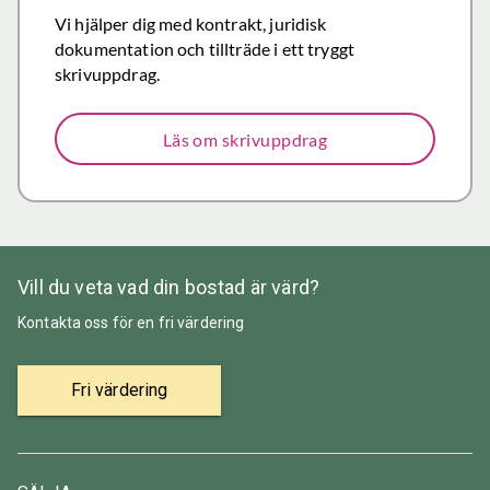
Återigen ett
Vi hjälper dig med kontrakt, juridisk
stort tack för
dokumentation och tillträde i ett tryggt
väl utfört,
skrivuppdrag.
korrekt och
mycket
Läs om skrivuppdrag
prisvärt
mäklararbete.
Vill du veta vad din bostad är värd?
Kontakta oss för en fri värdering
Fri värdering