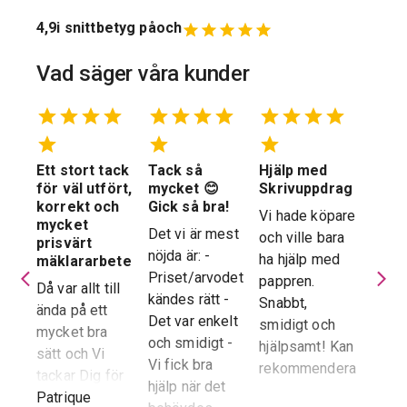
4,9
i snittbetyg på
och
Vad säger våra kunder
Ett stort tack
Tack så
Hjälp med
Suve
 en
för väl utfört,
mycket 😊
Skrivuppdrag
stöd
stad
korrekt och
Gick så bra!
hela
Vi hade köpare
mycket
proc
Det vi är mest
och ville bara
dera
prisvärt
Suver
nöjda är: -
ha hjälp med
laren
mäklararbete
geno
Priset/arvodet
pappren.
are
Då var allt till
proce
kändes rätt -
Snabbt,
ända på ett
snab
Det var enkelt
smidigt och
tad
mycket bra
återk
och smidigt -
hjälpsamt! Kan
sätt och Vi
stor 
Vi fick bra
rekommendera!
era
tackar Dig för
för o
hjälp när det
ren.
ett i alla
Patrique
inte h