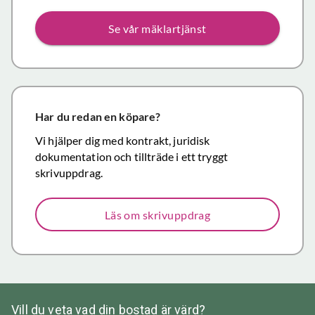
närmaste året
Se vår mäklartjänst
kommer att
anlita er igen
då mina
föräldrars villa
närmar sig
försäljning.
Har du redan en köpare?
Återigen ett
Vi hjälper dig med kontrakt, juridisk
stort tack för
dokumentation och tillträde i ett tryggt
väl utfört,
skrivuppdrag.
korrekt och
mycket
Läs om skrivuppdrag
prisvärt
mäklararbete.
Vill du veta vad din bostad är värd?