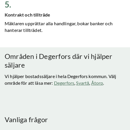
5
.
Kontrakt och tillträde
Mäklaren upprättar alla handlingar, bokar banker och
hanterar tillträdet.
Områden i
Degerfors
där vi hjälper
säljare
Vi hjälper bostadssäljare i hela
Degerfors
kommun. Välj
område för att läsa mer:
Degerfors
,
Svartå
,
Åtorp
.
Vanliga frågor