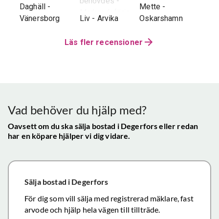
behövdes -
e
g
-
avseenden väl
Daghäll
-
Mette
-
Erik O
speci
Marknadsföringen
utfört arbete.
Vänersborg
Liv
-
Arvika
Oskarshamn
Kram
Reko
och Hemnet-
g vi
Trots
verkl
annonsen -
hela
distansen har
Läs fler recensioner
Priva
Slutpriset blev
var
återkoppling,
utan 
bra - Vi
info etc
Vår
uppskattade
ll.
fungerat
konta
att hålla
mycket
gav s
visningen själv
tillfredsställande
trygg
Vad behöver du hjälp med?
och vi skulle
snab
definitivt
Oavsett om du ska sälja bostad
i Degerfors
eller redan
återk
har en köpare hjälper vi dig vidare.
rekommendera
och f
de
vikti
mäklartjänster
reso
ni erbjuder till
under
Sälja bostad
i Degerfors
andra.
handl
Personligen
För dig som vill sälja med registrerad mäklare, fast
Topp
tror jag att jag
arvode och hjälp hela vägen till tillträde.
inom det