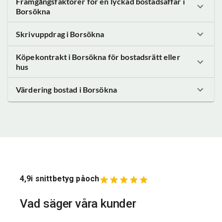
Framgångsfaktorer för en lyckad bostadsaffär
i
Borsökna
Skrivuppdrag
i Borsökna
Köpekontrakt
i Borsökna
för bostadsrätt eller
hus
Värdering bostad
i Borsökna
4,9
i snittbetyg på
och
Vad säger våra kunder