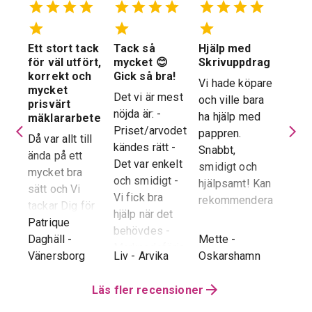
Ett stort tack
Tack så
Hjälp med
Suve
 en
för väl utfört,
mycket 😊
Skrivuppdrag
stöd
stad
korrekt och
Gick så bra!
hela
Vi hade köpare
mycket
proc
Det vi är mest
och ville bara
dera
prisvärt
Suver
nöjda är: -
ha hjälp med
laren
mäklararbete
geno
Priset/arvodet
pappren.
are
Då var allt till
proce
kändes rätt -
Snabbt,
ända på ett
snab
Det var enkelt
smidigt och
tad
mycket bra
återk
och smidigt -
hjälpsamt! Kan
sätt och Vi
stor 
Vi fick bra
rekommendera!
era
tackar Dig för
för o
hjälp när det
ren.
ett i alla
Patrique
inte h
behövdes -
e
g
-
avseenden väl
Daghäll
-
Mette
-
Erik O
speci
Marknadsföringen
utfört arbete.
Vänersborg
Liv
-
Arvika
Oskarshamn
Kram
Reko
och Hemnet-
g vi
Trots
verkl
annonsen -
hela
distansen har
Läs fler recensioner
Priva
Slutpriset blev
var
återkoppling,
utan 