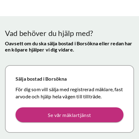
bra - Vi
info etc
Vår
uppskattade
ll.
fungerat
konta
att hålla
mycket
gav s
visningen själv
tillfredsställande
trygg
Vad behöver du hjälp med?
och vi skulle
snab
definitivt
Oavsett om du ska sälja bostad
i Borsökna
eller redan har
återk
en köpare hjälper vi dig vidare.
rekommendera
och f
de
vikti
mäklartjänster
reso
ni erbjuder till
under
Sälja bostad
i Borsökna
andra.
handl
Personligen
För dig som vill sälja med registrerad mäklare, fast
Topp
tror jag att jag
arvode och hjälp hela vägen till tillträde.
inom det
närmaste året
Se vår mäklartjänst
kommer att
anlita er igen
då mina
föräldrars villa