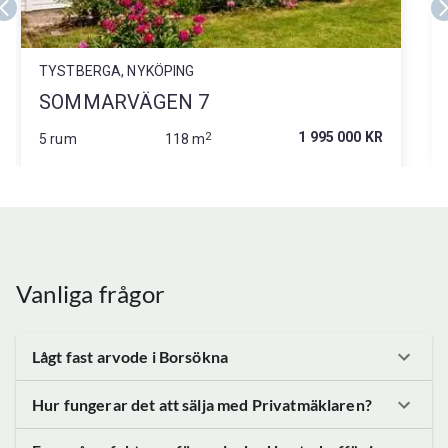
TYSTBERGA, NYKÖPING
SOMMARVÄGEN 7
2
1 995 000 KR
5 rum
118 m
Vanliga frågor
Lågt fast arvode
i Borsökna
Hur fungerar det att sälja med Privatmäklaren?