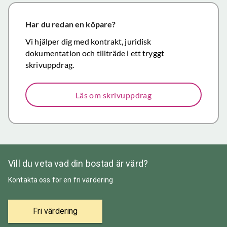
närmar sig
försäljning.
Har du redan en köpare?
Återigen ett
Vi hjälper dig med kontrakt, juridisk
stort tack för
dokumentation och tillträde i ett tryggt
väl utfört,
skrivuppdrag.
korrekt och
mycket
Läs om skrivuppdrag
prisvärt
mäklararbete.
Vill du veta vad din bostad är värd?
Kontakta oss för en fri värdering
Fri värdering