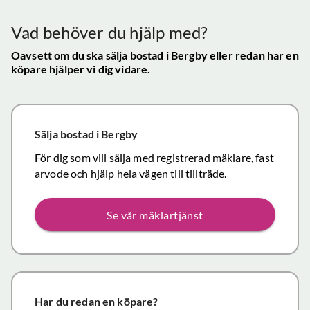
mycket
gav s
visningen själv
tillfredsställande
trygg
Vad behöver du hjälp med?
och vi skulle
snab
definitivt
Oavsett om du ska sälja bostad
i Bergby
eller redan har en
återk
köpare hjälper vi dig vidare.
rekommendera
och f
de
vikti
mäklartjänster
reso
ni erbjuder till
under
Sälja bostad
i Bergby
andra.
handl
Personligen
För dig som vill sälja med registrerad mäklare, fast
Topp
tror jag att jag
arvode och hjälp hela vägen till tillträde.
inom det
närmaste året
Se vår mäklartjänst
kommer att
anlita er igen
då mina
föräldrars villa
närmar sig
försäljning.
Har du redan en köpare?