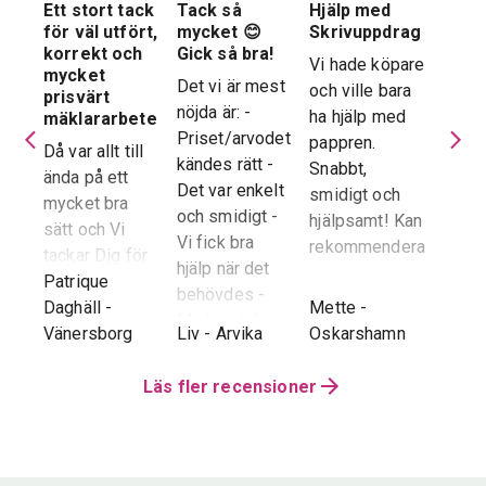
Ett stort tack
Tack så
Hjälp med
Suve
 en
för väl utfört,
mycket 😊
Skrivuppdrag
stöd
stad
korrekt och
Gick så bra!
hela
Vi hade köpare
mycket
proc
Det vi är mest
och ville bara
dera
prisvärt
Suver
nöjda är: -
ha hjälp med
laren
mäklararbete
geno
Priset/arvodet
pappren.
are
Då var allt till
proce
kändes rätt -
Snabbt,
ända på ett
snab
Det var enkelt
smidigt och
tad
mycket bra
återk
och smidigt -
hjälpsamt! Kan
sätt och Vi
stor 
Vi fick bra
rekommendera!
era
tackar Dig för
för o
hjälp när det
ren.
ett i alla
Patrique
inte h
behövdes -
e
g
-
avseenden väl
Daghäll
-
Mette
-
Erik O
speci
Marknadsföringen
utfört arbete.
Vänersborg
Liv
-
Arvika
Oskarshamn
Kram
Reko
och Hemnet-
g vi
Trots
verkl
annonsen -
hela
distansen har
Läs fler recensioner
Priva
Slutpriset blev
var
återkoppling,
utan 
bra - Vi
info etc
Vår
uppskattade
ll.
fungerat
konta
att hålla