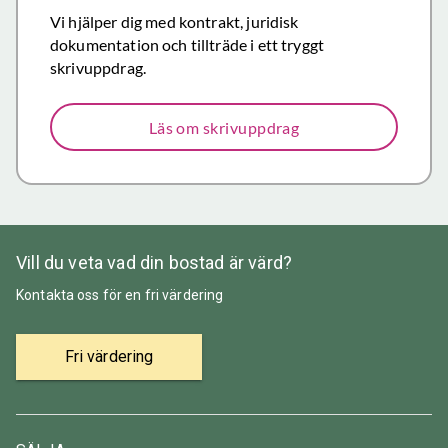
Återigen ett
Vi hjälper dig med kontrakt, juridisk
stort tack för
dokumentation och tillträde i ett tryggt
väl utfört,
skrivuppdrag.
korrekt och
mycket
Läs om skrivuppdrag
prisvärt
mäklararbete.
Vill du veta vad din bostad är värd?
Kontakta oss för en fri värdering
Fri värdering