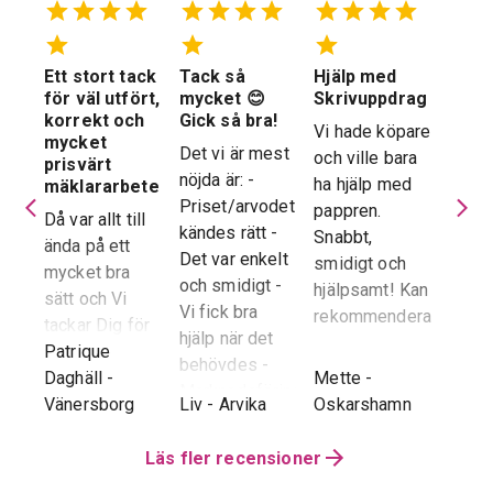
Ett stort tack
Tack så
Hjälp med
Suve
 en
för väl utfört,
mycket 😊
Skrivuppdrag
stöd
stad
korrekt och
Gick så bra!
hela
Vi hade köpare
mycket
proc
Det vi är mest
och ville bara
dera
prisvärt
Suver
nöjda är: -
ha hjälp med
laren
mäklararbete
geno
Priset/arvodet
pappren.
are
Då var allt till
proce
kändes rätt -
Snabbt,
ända på ett
snab
Det var enkelt
smidigt och
tad
mycket bra
återk
och smidigt -
hjälpsamt! Kan
sätt och Vi
stor 
Vi fick bra
rekommendera!
era
tackar Dig för
för o
hjälp när det
ren.
ett i alla
Patrique
inte h
behövdes -
e
g
-
avseenden väl
Daghäll
-
Mette
-
Erik O
speci
Marknadsföringen
utfört arbete.
Vänersborg
Liv
-
Arvika
Oskarshamn
Kram
Reko
och Hemnet-
g vi
Trots
verkl
annonsen -
hela
distansen har
Läs fler recensioner
Priva
Slutpriset blev
var
återkoppling,
utan 