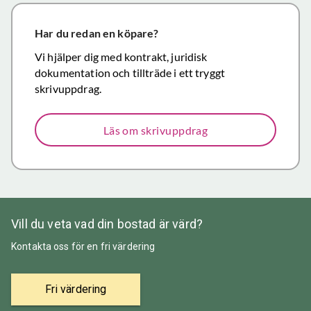
närmar sig
försäljning.
Har du redan en köpare?
Återigen ett
Vi hjälper dig med kontrakt, juridisk
stort tack för
dokumentation och tillträde i ett tryggt
väl utfört,
skrivuppdrag.
korrekt och
mycket
Läs om skrivuppdrag
prisvärt
mäklararbete.
Vill du veta vad din bostad är värd?
Kontakta oss för en fri värdering
Fri värdering