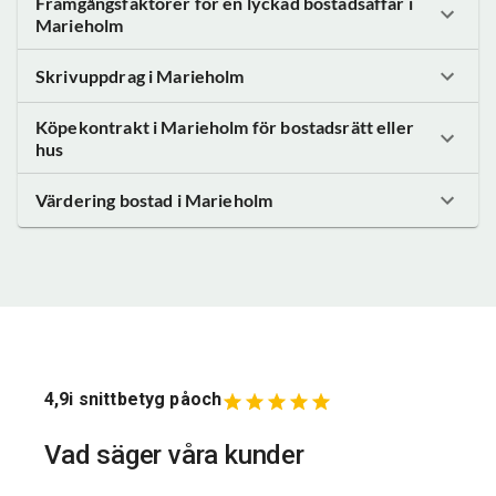
Framgångsfaktorer för en lyckad bostadsaffär
i
Marieholm
Skrivuppdrag
i Marieholm
Köpekontrakt
i Marieholm
för bostadsrätt eller
hus
Värdering bostad
i Marieholm
4,9
i snittbetyg på
och
Vad säger våra kunder