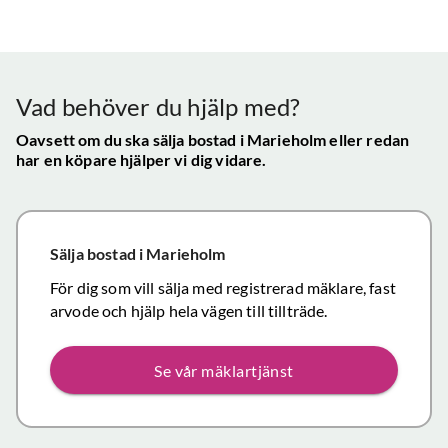
bra - Vi
info etc
Vår
uppskattade
ll.
fungerat
konta
att hålla
mycket
gav s
visningen själv
tillfredsställande
trygg
Vad behöver du hjälp med?
och vi skulle
snab
definitivt
Oavsett om du ska sälja bostad
i Marieholm
eller redan
återk
har en köpare hjälper vi dig vidare.
rekommendera
och f
de
vikti
mäklartjänster
reso
ni erbjuder till
under
Sälja bostad
i Marieholm
andra.
handl
Personligen
För dig som vill sälja med registrerad mäklare, fast
Topp
tror jag att jag
arvode och hjälp hela vägen till tillträde.
inom det
närmaste året
Se vår mäklartjänst
kommer att
anlita er igen
då mina
föräldrars villa