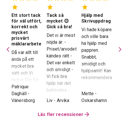
Ett stort tack
Tack så
Hjälp med
Suve
 en
för väl utfört,
mycket 😊
Skrivuppdrag
stöd
stad
korrekt och
Gick så bra!
hela
Vi hade köpare
mycket
proc
Det vi är mest
och ville bara
dera
prisvärt
Suver
nöjda är: -
ha hjälp med
laren
mäklararbete
geno
Priset/arvodet
pappren.
are
Då var allt till
proce
kändes rätt -
Snabbt,
ända på ett
snab
Det var enkelt
smidigt och
tad
mycket bra
återk
och smidigt -
hjälpsamt! Kan
sätt och Vi
stor 
Vi fick bra
rekommendera!
era
tackar Dig för
för o
hjälp när det
ren.
ett i alla
Patrique
inte h
behövdes -
e
g
-
avseenden väl
Daghäll
-
Mette
-
Erik O
speci
Marknadsföringen
utfört arbete.
Vänersborg
Liv
-
Arvika
Oskarshamn
Kram
Reko
och Hemnet-
g vi
Trots
verkl
annonsen -
hela
distansen har
Läs fler recensioner
Priva
Slutpriset blev
var
återkoppling,
utan 
bra - Vi
info etc