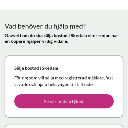
Vår
uppskattade
ll.
fungerat
konta
att hålla
mycket
gav s
visningen själv
tillfredsställande
trygg
Vad behöver du hjälp med?
och vi skulle
snab
definitivt
Oavsett om du ska sälja bostad
i Skedala
eller redan har
återk
en köpare hjälper vi dig vidare.
rekommendera
och f
de
vikti
mäklartjänster
reso
ni erbjuder till
under
Sälja bostad
i Skedala
andra.
handl
Personligen
För dig som vill sälja med registrerad mäklare, fast
Topp
tror jag att jag
arvode och hjälp hela vägen till tillträde.
inom det
närmaste året
Se vår mäklartjänst
kommer att
anlita er igen
då mina
föräldrars villa