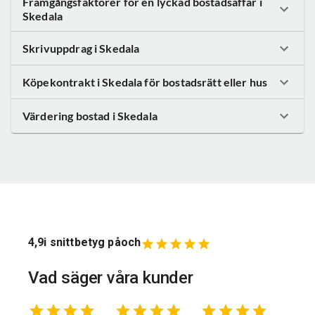
Framgångsfaktorer för en lyckad bostadsaffär
i
Skedala
Skrivuppdrag
i Skedala
Köpekontrakt
i Skedala
för bostadsrätt eller hus
Värdering bostad
i Skedala
4,9
i snittbetyg på
och
Vad säger våra kunder