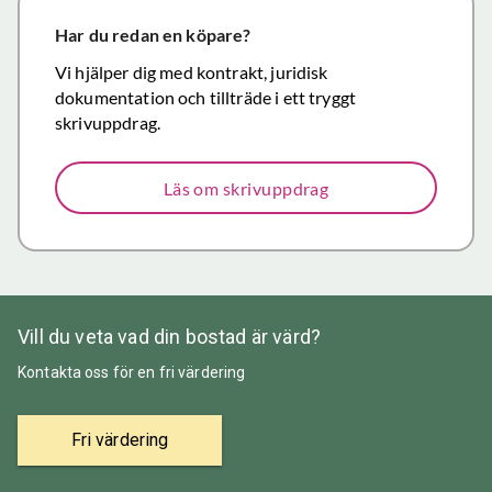
närmar sig
försäljning.
Har du redan en köpare?
Återigen ett
Vi hjälper dig med kontrakt, juridisk
stort tack för
dokumentation och tillträde i ett tryggt
väl utfört,
skrivuppdrag.
korrekt och
mycket
Läs om skrivuppdrag
prisvärt
mäklararbete.
Vill du veta vad din bostad är värd?
Kontakta oss för en fri värdering
Fri värdering