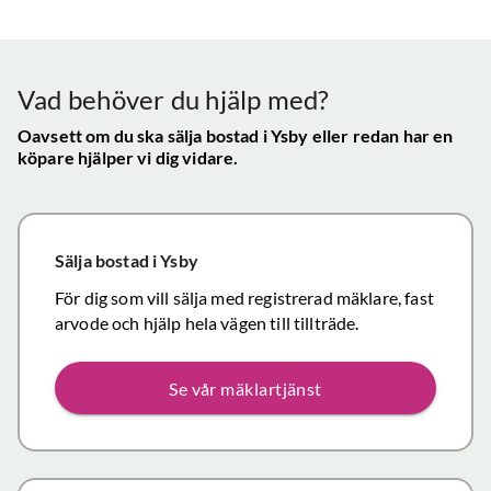
Vår
uppskattade
ll.
fungerat
konta
att hålla
mycket
gav s
visningen själv
tillfredsställande
trygg
Vad behöver du hjälp med?
och vi skulle
snab
definitivt
Oavsett om du ska sälja bostad
i Ysby
eller redan har en
återk
köpare hjälper vi dig vidare.
rekommendera
och f
de
vikti
mäklartjänster
reso
ni erbjuder till
under
Sälja bostad
i Ysby
andra.
handl
Personligen
För dig som vill sälja med registrerad mäklare, fast
Topp
tror jag att jag
arvode och hjälp hela vägen till tillträde.
inom det
närmaste året
Se vår mäklartjänst
kommer att
anlita er igen
då mina
föräldrars villa