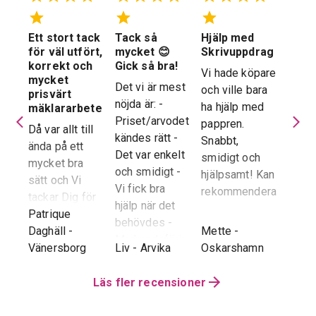
Ett stort tack
Tack så
Hjälp med
Suve
 en
för väl utfört,
mycket 😊
Skrivuppdrag
stöd
stad
korrekt och
Gick så bra!
hela
Vi hade köpare
mycket
proc
Det vi är mest
och ville bara
dera
prisvärt
Suver
nöjda är: -
ha hjälp med
laren
mäklararbete
geno
Priset/arvodet
pappren.
are
Då var allt till
proce
kändes rätt -
Snabbt,
ända på ett
snab
Det var enkelt
smidigt och
tad
mycket bra
återk
och smidigt -
hjälpsamt! Kan
sätt och Vi
stor 
Vi fick bra
rekommendera!
era
tackar Dig för
för o
hjälp när det
ren.
ett i alla
Patrique
inte h
behövdes -
e
g
-
avseenden väl
Daghäll
-
Mette
-
Erik O
speci
Marknadsföringen
utfört arbete.
Vänersborg
Liv
-
Arvika
Oskarshamn
Kram
Reko
och Hemnet-
g vi
Trots
verkl
annonsen -
hela
distansen har
Läs fler recensioner
Priva
Slutpriset blev
var
återkoppling,
utan 
bra - Vi
info etc