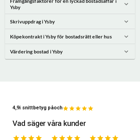
Framgångsfaktorer för en lyckad bostadsaffär
i
Ysby
Skrivuppdrag
i Ysby
Köpekontrakt
i Ysby
för bostadsrätt eller hus
Värdering bostad
i Ysby
4,9
i snittbetyg på
och
Vad säger våra kunder