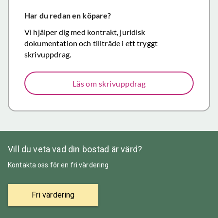
närmar sig
försäljning.
Har du redan en köpare?
Återigen ett
Vi hjälper dig med kontrakt, juridisk
stort tack för
dokumentation och tillträde i ett tryggt
väl utfört,
skrivuppdrag.
korrekt och
mycket
Läs om skrivuppdrag
prisvärt
mäklararbete.
Vill du veta vad din bostad är värd?
Kontakta oss för en fri värdering
Fri värdering