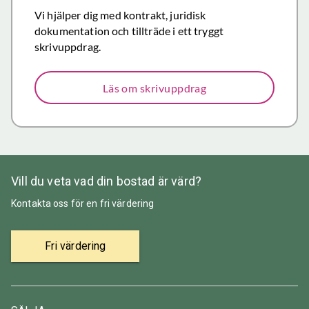
Återigen ett
Vi hjälper dig med kontrakt, juridisk
stort tack för
dokumentation och tillträde i ett tryggt
väl utfört,
skrivuppdrag.
korrekt och
mycket
Läs om skrivuppdrag
prisvärt
mäklararbete.
Vill du veta vad din bostad är värd?
Kontakta oss för en fri värdering
Fri värdering