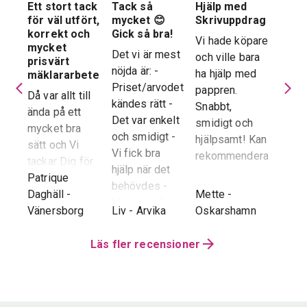
Ett stort tack
Tack så
Hjälp med
Suve
 en
för väl utfört,
mycket 😊
Skrivuppdrag
stöd
stad
korrekt och
Gick så bra!
hela
Vi hade köpare
mycket
proc
Det vi är mest
och ville bara
dera
prisvärt
Suver
nöjda är: -
ha hjälp med
laren
mäklararbete
geno
Priset/arvodet
pappren.
are
Då var allt till
proce
kändes rätt -
Snabbt,
ända på ett
snab
Det var enkelt
smidigt och
tad
mycket bra
återk
och smidigt -
hjälpsamt! Kan
sätt och Vi
stor 
Vi fick bra
rekommendera!
era
tackar Dig för
för o
hjälp när det
ren.
ett i alla
Patrique
inte h
behövdes -
e
g
-
avseenden väl
Daghäll
-
Mette
-
Erik O
speci
Marknadsföringen
utfört arbete.
Vänersborg
Liv
-
Arvika
Oskarshamn
Kram
Reko
och Hemnet-
g vi
Trots
verkl
annonsen -
hela
distansen har
Läs fler recensioner
Priva
Slutpriset blev
var
återkoppling,
utan 
bra - Vi
info etc
Vår
uppskattade
ll.
fungerat
konta
att hålla