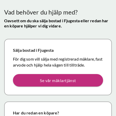
mycket
gav s
visningen själv
tillfredsställande
trygg
Vad behöver du hjälp med?
och vi skulle
snab
definitivt
Oavsett om du ska sälja bostad
i Fjugesta
eller redan har
återk
en köpare hjälper vi dig vidare.
rekommendera
och f
de
vikti
mäklartjänster
reso
ni erbjuder till
under
Sälja bostad
i Fjugesta
andra.
handl
Personligen
För dig som vill sälja med registrerad mäklare, fast
Topp
tror jag att jag
arvode och hjälp hela vägen till tillträde.
inom det
närmaste året
Se vår mäklartjänst
kommer att
anlita er igen
då mina
föräldrars villa
närmar sig
försäljning.
Har du redan en köpare?