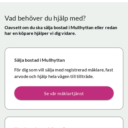
konta
att hålla
mycket
gav s
visningen själv
tillfredsställande
trygg
Vad behöver du hjälp med?
och vi skulle
snab
definitivt
Oavsett om du ska sälja bostad
i Mullhyttan
eller redan
återk
har en köpare hjälper vi dig vidare.
rekommendera
och f
de
vikti
mäklartjänster
reso
ni erbjuder till
under
Sälja bostad
i Mullhyttan
andra.
handl
Personligen
För dig som vill sälja med registrerad mäklare, fast
Topp
tror jag att jag
arvode och hjälp hela vägen till tillträde.
inom det
närmaste året
Se vår mäklartjänst
kommer att
anlita er igen
då mina
föräldrars villa
närmar sig