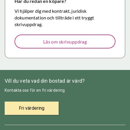
försäljning.
Har du redan en köpare?
Återigen ett
Vi hjälper dig med kontrakt, juridisk
stort tack för
dokumentation och tillträde i ett tryggt
väl utfört,
skrivuppdrag.
korrekt och
mycket
Läs om skrivuppdrag
prisvärt
mäklararbete.
Vill du veta vad din bostad är värd?
Kontakta oss för en fri värdering
Fri värdering