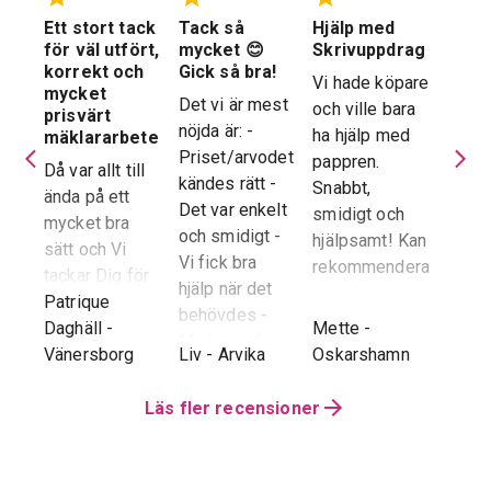
Ett stort tack
Tack så
Hjälp med
Suve
 en
för väl utfört,
mycket 😊
Skrivuppdrag
stöd
stad
korrekt och
Gick så bra!
hela
Vi hade köpare
mycket
proc
Det vi är mest
och ville bara
dera
prisvärt
Suver
nöjda är: -
ha hjälp med
laren
mäklararbete
geno
Priset/arvodet
pappren.
are
Då var allt till
proce
kändes rätt -
Snabbt,
ända på ett
snab
Det var enkelt
smidigt och
tad
mycket bra
återk
och smidigt -
hjälpsamt! Kan
sätt och Vi
stor 
Vi fick bra
rekommendera!
era
tackar Dig för
för o
hjälp när det
ren.
ett i alla
Patrique
inte h
behövdes -
e
g
-
avseenden väl
Daghäll
-
Mette
-
Erik O
speci
Marknadsföringen
utfört arbete.
Vänersborg
Liv
-
Arvika
Oskarshamn
Kram
Reko
och Hemnet-
g vi
Trots
verkl
annonsen -
hela
distansen har
Läs fler recensioner
Priva
Slutpriset blev
var
återkoppling,
utan 
bra - Vi
info etc
Vår
uppskattade
ll.
fungerat