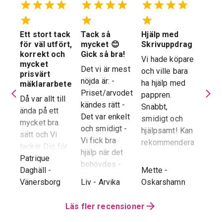
Ett stort tack
Tack så
Hjälp med
Suve
 en
för väl utfört,
mycket 😊
Skrivuppdrag
stöd
stad
korrekt och
Gick så bra!
hela
Vi hade köpare
mycket
proc
Det vi är mest
och ville bara
dera
prisvärt
Suver
nöjda är: -
ha hjälp med
laren
mäklararbete
geno
Priset/arvodet
pappren.
are
Då var allt till
proce
kändes rätt -
Snabbt,
ända på ett
snab
Det var enkelt
smidigt och
tad
mycket bra
återk
och smidigt -
hjälpsamt! Kan
sätt och Vi
stor 
Vi fick bra
rekommendera!
era
tackar Dig för
för o
hjälp när det
ren.
ett i alla
Patrique
inte h
behövdes -
e
g
-
avseenden väl
Daghäll
-
Mette
-
Erik O
speci
Marknadsföringen
utfört arbete.
Vänersborg
Liv
-
Arvika
Oskarshamn
Kram
Reko
och Hemnet-
g vi
Trots
verkl
annonsen -
hela
distansen har
Läs fler recensioner
Priva
Slutpriset blev
var
återkoppling,
utan 