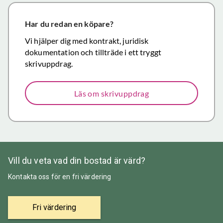
närmar sig
försäljning.
Har du redan en köpare?
Återigen ett
Vi hjälper dig med kontrakt, juridisk
stort tack för
dokumentation och tillträde i ett tryggt
väl utfört,
skrivuppdrag.
korrekt och
mycket
Läs om skrivuppdrag
prisvärt
mäklararbete.
Vill du veta vad din bostad är värd?
Kontakta oss för en fri värdering
Fri värdering