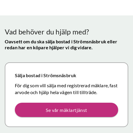
bra - Vi
info etc
Vår
uppskattade
ll.
fungerat
konta
att hålla
mycket
gav s
visningen själv
tillfredsställande
trygg
Vad behöver du hjälp med?
och vi skulle
snab
definitivt
Oavsett om du ska sälja bostad
i Strömsnäsbruk
eller
återk
redan har en köpare hjälper vi dig vidare.
rekommendera
och f
de
vikti
mäklartjänster
reso
ni erbjuder till
under
Sälja bostad
i Strömsnäsbruk
andra.
handl
Personligen
För dig som vill sälja med registrerad mäklare, fast
Topp
tror jag att jag
arvode och hjälp hela vägen till tillträde.
inom det
närmaste året
Se vår mäklartjänst
kommer att
anlita er igen
då mina
föräldrars villa