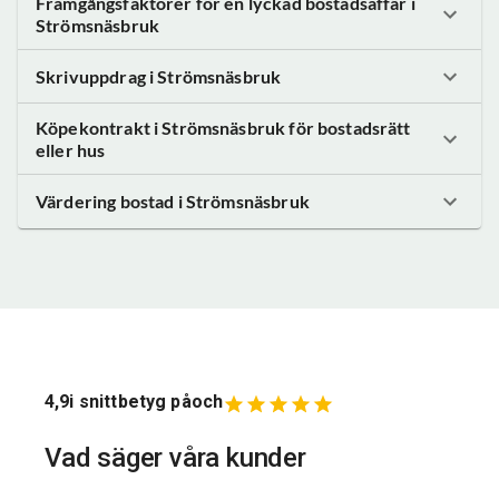
Framgångsfaktorer för en lyckad bostadsaffär
i
Strömsnäsbruk
Skrivuppdrag
i Strömsnäsbruk
Köpekontrakt
i Strömsnäsbruk
för bostadsrätt
eller hus
Värdering bostad
i Strömsnäsbruk
4,9
i snittbetyg på
och
Vad säger våra kunder