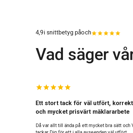
4,9
i snittbetyg på
och
Vad säger vå
marbostad
Ett stort tack för väl utfört, korrek
och mycket prisvärt mäklararbete
Då var allt till ända på ett mycket bra sätt och 
tackar Dig för ett i alla avseenden väl utfört