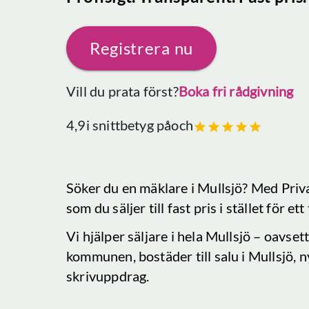
Registrera nu
Vill du prata först?
Boka fri rådgivning
4,9
i snittbetyg på
och
Söker du en mäklare
i Mullsjö
? Med Priv
som du säljer till fast pris i stället för e
Vi hjälper säljare i hela
Mullsjö
– oavsett 
kommunen, bostäder till salu
i Mullsjö
, 
skrivuppdrag.