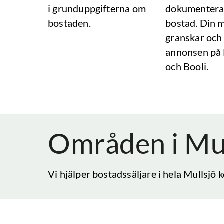
i grunduppgifterna om
dokumentera
bostaden.
bostad. Din 
granskar och
annonsen på
och Booli.
Områden i
Mul
Vi hjälper bostadssäljare i hela
Mullsjö
k