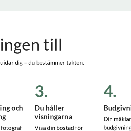
ingen till
 guidar dig – du bestämmer takten.
3
.
4
.
ing och
Du håller
Budgivn
ng
visningarna
Din mäklar
budgivning
 fotograf
Visa din bostad för