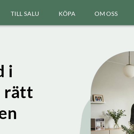
TILL SALU
KÖPA
OM OSS
 i
 rätt
gen