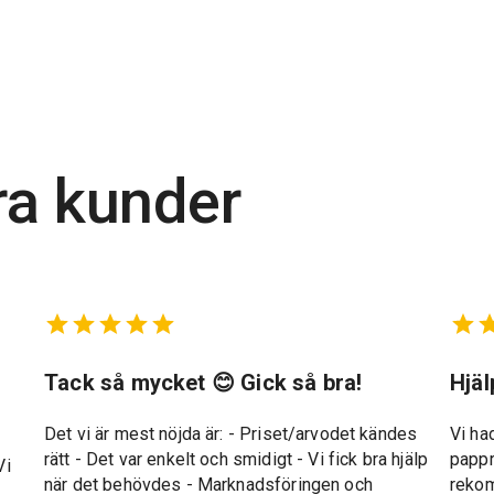
ra kunder
t
Tack så mycket 😊 Gick så bra!
Hjä
Det vi är mest nöjda är: - Priset/arvodet kändes
Vi ha
rätt - Det var enkelt och smidigt - Vi fick bra hjälp
pappr
Vi
när det behövdes - Marknadsföringen och
reko