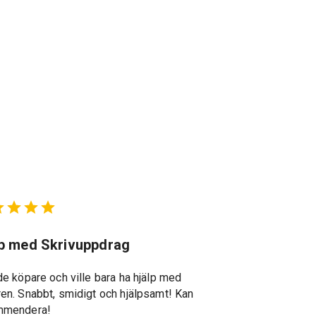
lp med Skrivuppdrag
Suveränt st
de köpare och ville bara ha hjälp med
Suveränt stöd g
en. Snabbt, smidigt och hjälpsamt! Kan
återkopplingar, s
mmendera!
specialkunskape