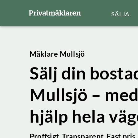
SÄLJA
Mäklare Mullsjö
Sälj din bostad
Mullsjö – med
hjälp hela vä
Proffsigt. Transparent. Fast pris.