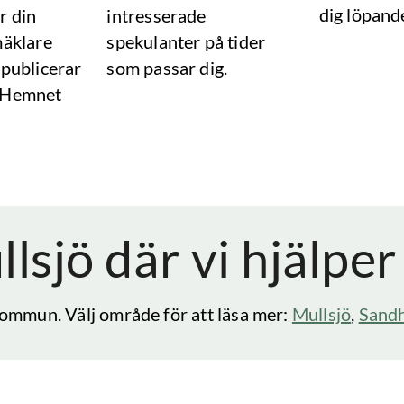
dig löpand
r din
intresserade
mäklare
spekulanter på tider
 publicerar
som passar dig.
 Hemnet
lsjö
där vi hjälper
ommun. Välj område för att läsa mer:
Mullsjö
,
Sand