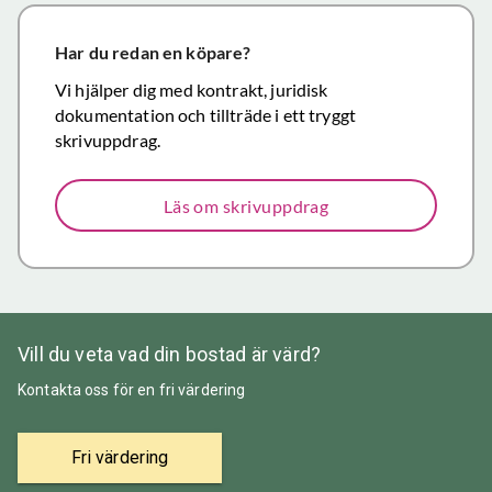
närmar sig
försäljning.
Har du redan en köpare?
Återigen ett
Vi hjälper dig med kontrakt, juridisk
stort tack för
dokumentation och tillträde i ett tryggt
väl utfört,
skrivuppdrag.
korrekt och
mycket
Läs om skrivuppdrag
prisvärt
mäklararbete.
Vill du veta vad din bostad är värd?
Kontakta oss för en fri värdering
Fri värdering