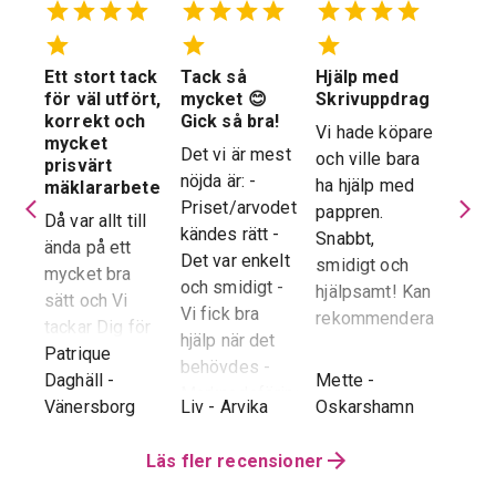
Ett stort tack
Tack så
Hjälp med
Suve
 en
för väl utfört,
mycket 😊
Skrivuppdrag
stöd
stad
korrekt och
Gick så bra!
hela
Vi hade köpare
mycket
proc
Det vi är mest
och ville bara
dera
prisvärt
Suver
nöjda är: -
ha hjälp med
laren
mäklararbete
geno
Priset/arvodet
pappren.
are
Då var allt till
proce
kändes rätt -
Snabbt,
ända på ett
snab
Det var enkelt
smidigt och
tad
mycket bra
återk
och smidigt -
hjälpsamt! Kan
sätt och Vi
stor 
Vi fick bra
rekommendera!
era
tackar Dig för
för o
hjälp när det
ren.
ett i alla
Patrique
inte h
behövdes -
e
g
-
avseenden väl
Daghäll
-
Mette
-
Erik O
speci
Marknadsföringen
utfört arbete.
Vänersborg
Liv
-
Arvika
Oskarshamn
Kram
Reko
och Hemnet-
g vi
Trots
verkl
annonsen -
hela
distansen har
Läs fler recensioner
Priva
Slutpriset blev
var
återkoppling,
utan 