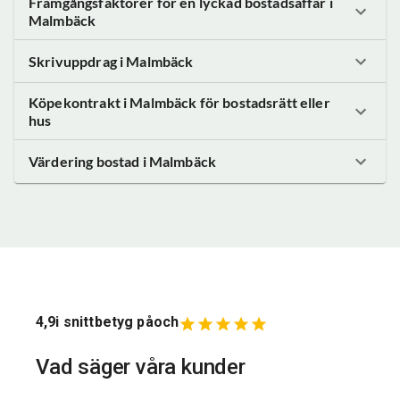
Framgångsfaktorer för en lyckad bostadsaffär
i
Malmbäck
Skrivuppdrag
i Malmbäck
Köpekontrakt
i Malmbäck
för bostadsrätt eller
hus
Värdering bostad
i Malmbäck
4,9
i snittbetyg på
och
Vad säger våra kunder