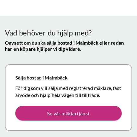
bra - Vi
info etc
Vår
uppskattade
ll.
fungerat
konta
att hålla
mycket
gav s
visningen själv
tillfredsställande
trygg
Vad behöver du hjälp med?
och vi skulle
snab
definitivt
Oavsett om du ska sälja bostad
i Malmbäck
eller redan
återk
har en köpare hjälper vi dig vidare.
rekommendera
och f
de
vikti
mäklartjänster
reso
ni erbjuder till
under
Sälja bostad
i Malmbäck
andra.
handl
Personligen
För dig som vill sälja med registrerad mäklare, fast
Topp
tror jag att jag
arvode och hjälp hela vägen till tillträde.
inom det
närmaste året
Se vår mäklartjänst
kommer att
anlita er igen
då mina
föräldrars villa