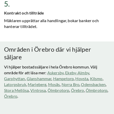
5
.
Kontrakt och tillträde
Mäklaren upprättar alla handlingar, bokar banker och
hanterar tillträdet.
Områden i
Örebro
där vi hjälper
säljare
Vi hjälper bostadssäljare i hela
Örebro
kommun. Välj
område för att läsa mer:
Askersby
,
Ekeby-Almby
,
Garphyttan
,
Glanshammar
,
Hampetorp
,
Hovsta
,
Kilsmo
,
Latorpsbruk
,
Marieberg
,
Mosås
,
Norra Bro
,
Odensbacken
,
Stora Mellösa
,
Vintrosa
,
Ölmbrotorp
,
Örebro
,
Ölmbrotorp
,
Örebro
.