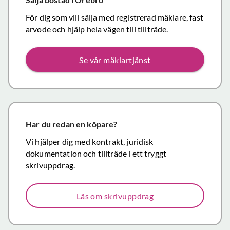
andra.
handl
Personligen
För dig som vill sälja med registrerad mäklare, fast
Topp
tror jag att jag
arvode och hjälp hela vägen till tillträde.
inom det
närmaste året
Se vår mäklartjänst
kommer att
anlita er igen
då mina
föräldrars villa
närmar sig
försäljning.
Har du redan en köpare?
Återigen ett
Vi hjälper dig med kontrakt, juridisk
stort tack för
dokumentation och tillträde i ett tryggt
väl utfört,
skrivuppdrag.
korrekt och
mycket
Läs om skrivuppdrag
prisvärt
mäklararbete.