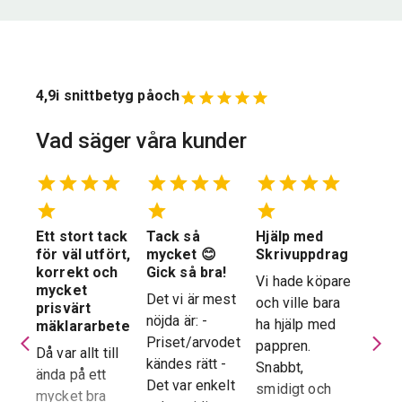
4,9
i snittbetyg på
och
Vad säger våra kunder
Ett stort tack
Tack så
Hjälp med
Suve
 en
för väl utfört,
mycket 😊
Skrivuppdrag
stöd
stad
korrekt och
Gick så bra!
hela
Vi hade köpare
mycket
proc
Det vi är mest
och ville bara
dera
prisvärt
Suver
nöjda är: -
ha hjälp med
laren
mäklararbete
geno
Priset/arvodet
pappren.
are
Då var allt till
proce
kändes rätt -
Snabbt,
ända på ett
snab
Det var enkelt
smidigt och
tad
mycket bra