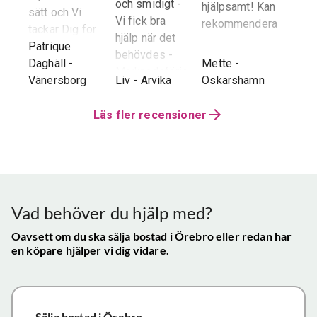
återk
och smidigt -
hjälpsamt! Kan
sätt och Vi
stor 
Vi fick bra
rekommendera!
era
tackar Dig för
för o
hjälp när det
ren.
ett i alla
Patrique
inte h
behövdes -
e
g
-
avseenden väl
Daghäll
-
Mette
-
Erik O
speci
Marknadsföringen
utfört arbete.
Vänersborg
Liv
-
Arvika
Oskarshamn
Kram
Reko
och Hemnet-
g vi
Trots
verkl
annonsen -
hela
distansen har
Läs fler recensioner
Priva
Slutpriset blev
var
återkoppling,
utan 
bra - Vi
info etc
Vår
uppskattade
ll.
fungerat
konta
att hålla
mycket
gav s
visningen själv
tillfredsställande
trygg
Vad behöver du hjälp med?
och vi skulle
snab
definitivt
Oavsett om du ska sälja bostad
i Örebro
eller redan har
återk
en köpare hjälper vi dig vidare.
rekommendera
och f
de
vikti
mäklartjänster
reso
ni erbjuder till
under
Sälja bostad
i Örebro