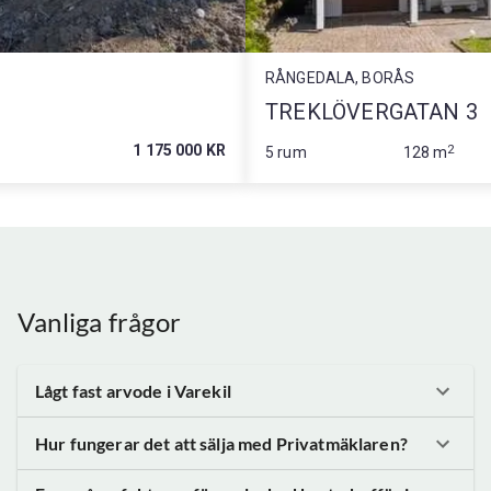
RÅNGEDALA, BORÅS
TREKLÖVERGATAN 3
1 175 000 KR
2
5 rum
128 m
Vanliga frågor
Lågt fast arvode
i Varekil
Hur fungerar det att sälja med Privatmäklaren?