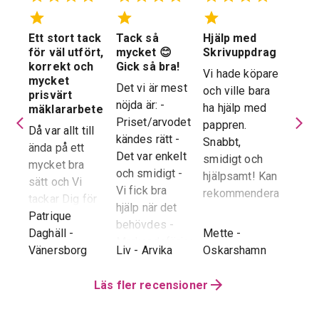
Ett stort tack
Tack så
Hjälp med
Suve
 en
för väl utfört,
mycket 😊
Skrivuppdrag
stöd
stad
korrekt och
Gick så bra!
hela
Vi hade köpare
mycket
proc
Det vi är mest
och ville bara
dera
prisvärt
Suver
nöjda är: -
ha hjälp med
laren
mäklararbete
geno
Priset/arvodet
pappren.
are
Då var allt till
proce
kändes rätt -
Snabbt,
ända på ett
snab
Det var enkelt
smidigt och
tad
mycket bra
återk
och smidigt -
hjälpsamt! Kan
sätt och Vi
stor 
Vi fick bra
rekommendera!
era
tackar Dig för
för o
hjälp när det
ren.
ett i alla
Patrique
inte h
behövdes -
e
g
-
avseenden väl
Daghäll
-
Mette
-
Erik O
speci
Marknadsföringen
utfört arbete.
Vänersborg
Liv
-
Arvika
Oskarshamn
Kram
Reko
och Hemnet-
g vi
Trots
verkl
annonsen -
hela
distansen har
Läs fler recensioner
Priva
Slutpriset blev
var
återkoppling,
utan 
bra - Vi
info etc