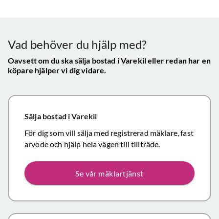
Vår
uppskattade
ll.
fungerat
konta
att hålla
mycket
gav s
visningen själv
tillfredsställande
trygg
Vad behöver du hjälp med?
och vi skulle
snab
definitivt
Oavsett om du ska sälja bostad
i Varekil
eller redan har en
återk
köpare hjälper vi dig vidare.
rekommendera
och f
de
vikti
mäklartjänster
reso
ni erbjuder till
under
Sälja bostad
i Varekil
andra.
handl
Personligen
För dig som vill sälja med registrerad mäklare, fast
Topp
tror jag att jag
arvode och hjälp hela vägen till tillträde.
inom det
närmaste året
Se vår mäklartjänst
kommer att
anlita er igen
då mina
föräldrars villa