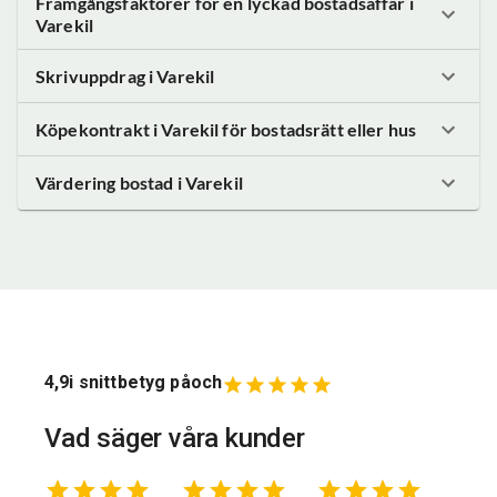
Framgångsfaktorer för en lyckad bostadsaffär
i
Varekil
Skrivuppdrag
i Varekil
Köpekontrakt
i Varekil
för bostadsrätt eller hus
Värdering bostad
i Varekil
4,9
i snittbetyg på
och
Vad säger våra kunder