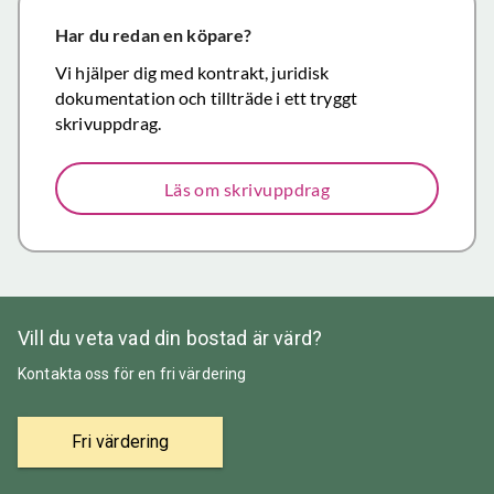
närmar sig
försäljning.
Har du redan en köpare?
Återigen ett
Vi hjälper dig med kontrakt, juridisk
stort tack för
dokumentation och tillträde i ett tryggt
väl utfört,
skrivuppdrag.
korrekt och
mycket
Läs om skrivuppdrag
prisvärt
mäklararbete.
Vill du veta vad din bostad är värd?
Kontakta oss för en fri värdering
Fri värdering