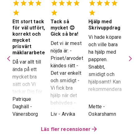
Ett stort tack
Tack så
Hjälp med
Suve
 en
för väl utfört,
mycket 😊
Skrivuppdrag
stöd
stad
korrekt och
Gick så bra!
hela
Vi hade köpare
mycket
proc
Det vi är mest
och ville bara
dera
prisvärt
Suver
nöjda är: -
ha hjälp med
laren
mäklararbete
geno
Priset/arvodet
pappren.
are
Då var allt till
proce
kändes rätt -
Snabbt,
ända på ett
snab
Det var enkelt
smidigt och
tad
mycket bra
återk
och smidigt -
hjälpsamt! Kan
sätt och Vi
stor 
Vi fick bra
rekommendera!
era
tackar Dig för
för o
hjälp när det
ren.
ett i alla
Patrique
inte h
behövdes -
e
g
-
avseenden väl
Daghäll
-
Mette
-
Erik O
speci
Marknadsföringen
utfört arbete.
Vänersborg
Liv
-
Arvika
Oskarshamn
Kram
Reko
och Hemnet-
g vi
Trots
verkl
annonsen -
hela
distansen har
Läs fler recensioner
Priva
Slutpriset blev
var
återkoppling,
utan 