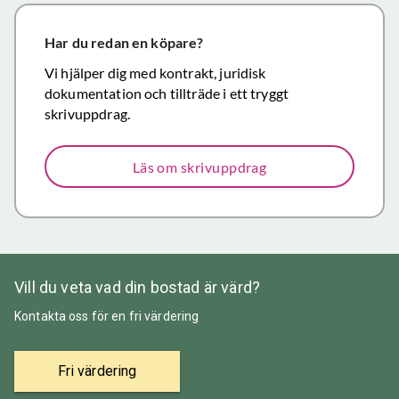
närmar sig
försäljning.
Har du redan en köpare?
Återigen ett
Vi hjälper dig med kontrakt, juridisk
stort tack för
dokumentation och tillträde i ett tryggt
väl utfört,
skrivuppdrag.
korrekt och
mycket
Läs om skrivuppdrag
prisvärt
mäklararbete.
Vill du veta vad din bostad är värd?
Kontakta oss för en fri värdering
Fri värdering