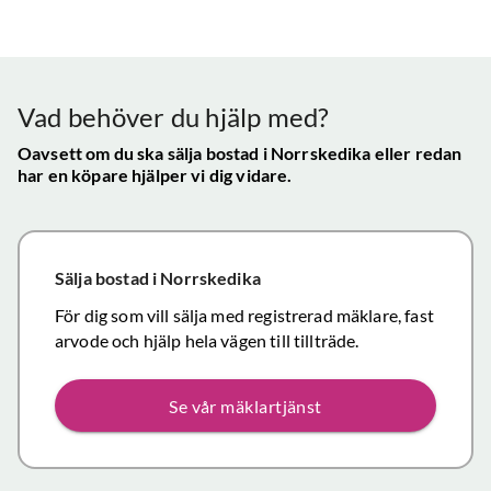
bra - Vi
info etc
Vår
uppskattade
ll.
fungerat
konta
att hålla
mycket
gav s
visningen själv
tillfredsställande
trygg
Vad behöver du hjälp med?
och vi skulle
snab
definitivt
Oavsett om du ska sälja bostad
i Norrskedika
eller redan
återk
har en köpare hjälper vi dig vidare.
rekommendera
och f
de
vikti
mäklartjänster
reso
ni erbjuder till
under
Sälja bostad
i Norrskedika
andra.
handl
Personligen
För dig som vill sälja med registrerad mäklare, fast
Topp
tror jag att jag
arvode och hjälp hela vägen till tillträde.
inom det
närmaste året
Se vår mäklartjänst
kommer att
anlita er igen
då mina
föräldrars villa