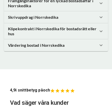
Framgångsfaktorer för en lyckad bostadsaffär
i
Norrskedika
Skrivuppdrag
i Norrskedika
Köpekontrakt
i Norrskedika
för bostadsrätt eller
hus
Värdering bostad
i Norrskedika
4,9
i snittbetyg på
och
Vad säger våra kunder