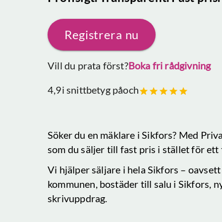
Registrera nu
Vill du prata först?
Boka fri rådgivning
4,9
i snittbetyg på
och
Söker du en mäklare
i Sikfors
? Med Priva
som du säljer till fast pris i stället för e
Vi hjälper säljare i hela
Sikfors
– oavsett 
kommunen, bostäder till salu
i Sikfors
, n
skrivuppdrag.