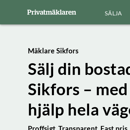
SÄLJA
Mäklare Sikfors
Sälj din bostad
Sikfors – med
hjälp hela vä
Proffsigt. Transparent. Fast pris.