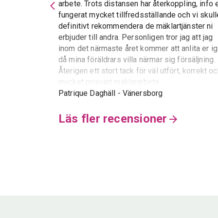
arbete. Trots distansen har återkoppling, info 
 service och
fungerat mycket tillfredsställande och vi skull
essen var allt
definitivt rekommendera de mäklartjänster ni
erbjuder till andra. Personligen tror jag att jag
inom det närmaste året kommer att anlita er i
då mina föräldrars villa närmar sig försäljning.
Återigen ett stort tack för väl utfört, korrekt o
mycket prisvärt mäklararbete.
Patrique Daghäll
-
Vänersborg
Läs fler recensioner