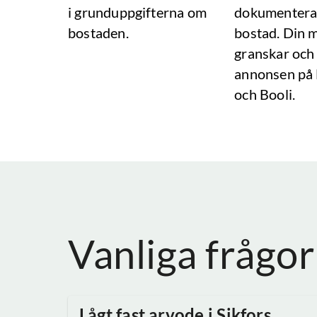
i grunduppgifterna om
dokumentera
bostaden.
bostad. Din 
granskar och
annonsen på
och Booli.
Vanliga frågor
Lågt fast arvode
i Sikfors