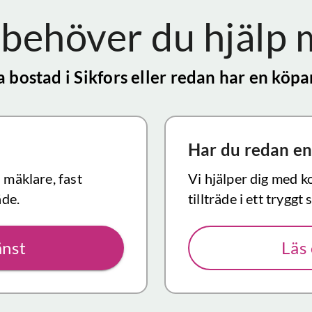
behöver du hjälp
ja bostad
i Sikfors
eller redan har en köpar
Har du redan en
d mäklare, fast
Vi hjälper dig med k
äde.
tillträde i ett tryggt
änst
Läs