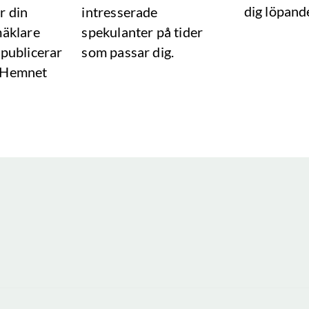
dig löpand
r din
intresserade
mäklare
spekulanter på tider
 publicerar
som passar dig.
 Hemnet