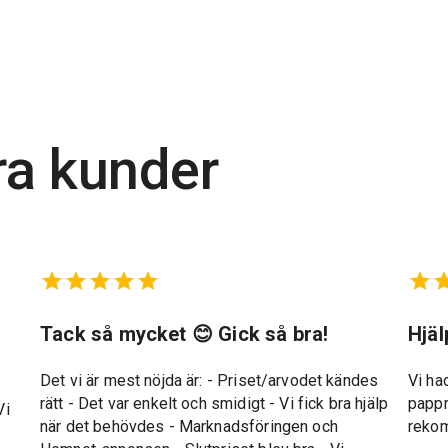
ra kunder
t
Tack så mycket 😊 Gick så bra!
Hjä
Det vi är mest nöjda är: - Priset/arvodet kändes
Vi ha
rätt - Det var enkelt och smidigt - Vi fick bra hjälp
pappr
Vi
när det behövdes - Marknadsföringen och
reko