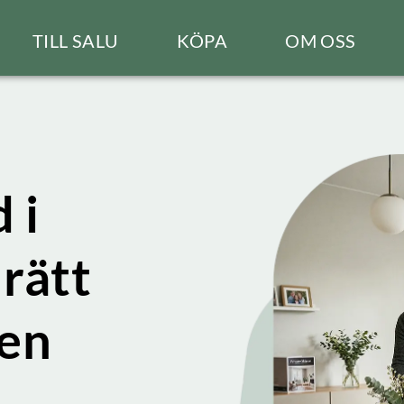
TILL SALU
KÖPA
OM OSS
 i
 rätt
gen