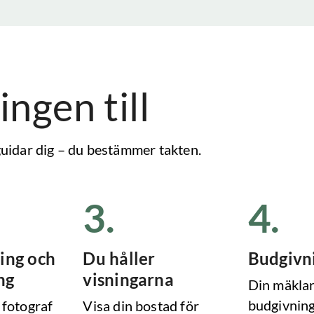
ingen till
 guidar dig – du bestämmer takten.
3
.
4
.
ing och
Du håller
Budgivn
ng
visningarna
Din mäklar
budgivning
 fotograf
Visa din bostad för