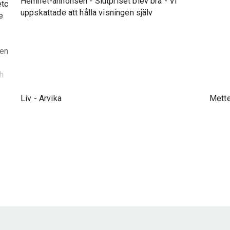
Hemnet-annonsen - Slutpriset blev bra - Vi
etc
uppskattade att hålla visningen själv
e
gen
ch
Liv
-
Arvika
Mett