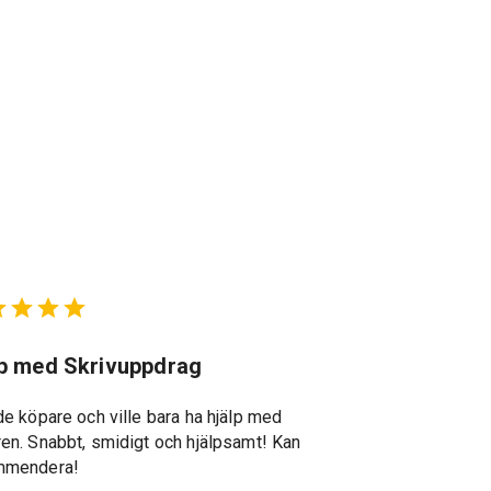
lp med Skrivuppdrag
Suveränt st
de köpare och ville bara ha hjälp med
Suveränt stöd g
en. Snabbt, smidigt och hjälpsamt! Kan
återkopplingar, s
mmendera!
specialkunskape