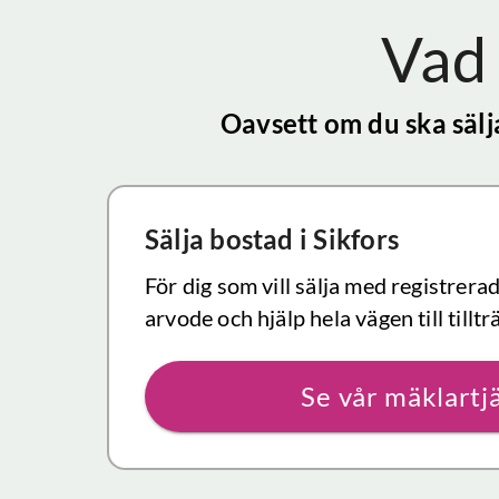
Vad 
Oavsett om du ska säl
Sälja bostad
i Sikfors
För dig som vill sälja med registrera
arvode och hjälp hela vägen till tilltr
Se vår mäklartj