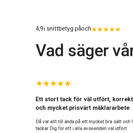
4,9
i snittbetyg på
och
Vad säger vå
marbostad
Ett stort tack för väl utfört, korrek
och mycket prisvärt mäklararbete
Då var allt till ända på ett mycket bra sätt och 
tackar Dig för ett i alla avseenden väl utfört
d kan varmt