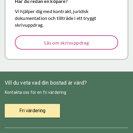
försäljning.
Har du redan en köpare?
Återigen ett
Vi hjälper dig med kontrakt, juridisk
stort tack för
dokumentation och tillträde i ett tryggt
väl utfört,
skrivuppdrag.
korrekt och
mycket
Läs om skrivuppdrag
prisvärt
mäklararbete.
Vill du veta vad din bostad är värd?
Kontakta oss för en fri värdering
Fri värdering