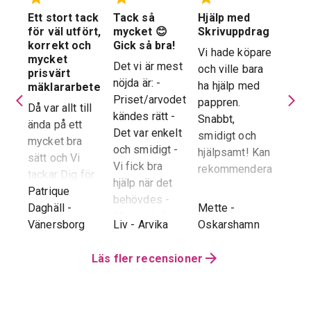
Ett stort tack
Tack så
Hjälp med
Suve
 en
för väl utfört,
mycket 😊
Skrivuppdrag
stöd
stad
korrekt och
Gick så bra!
hela
Vi hade köpare
mycket
proc
Det vi är mest
och ville bara
dera
prisvärt
Suver
nöjda är: -
ha hjälp med
laren
mäklararbete
geno
Priset/arvodet
pappren.
are
Då var allt till
proce
kändes rätt -
Snabbt,
ända på ett
snab
Det var enkelt
smidigt och
tad
mycket bra
återk
och smidigt -
hjälpsamt! Kan
sätt och Vi
stor 
Vi fick bra
rekommendera!
era
tackar Dig för
för o
hjälp när det
ren.
ett i alla
Patrique
inte h
behövdes -
e
g
-
avseenden väl
Daghäll
-
Mette
-
Erik O
speci
Marknadsföringen
utfört arbete.
Vänersborg
Liv
-
Arvika
Oskarshamn
Kram
Reko
och Hemnet-
g vi
Trots
verkl
annonsen -
hela
distansen har
Läs fler recensioner
Priva
Slutpriset blev
var
återkoppling,
utan 
bra - Vi
info etc
Vår
uppskattade
ll.
fungerat