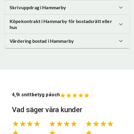
Skrivuppdrag
i Hammarby
Köpekontrakt
i Hammarby
för bostadsrätt eller
hus
Värdering bostad
i Hammarby
4,9
i snittbetyg på
och
Vad säger våra kunder