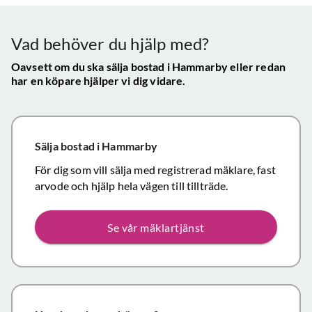
konta
att hålla
mycket
gav s
visningen själv
tillfredsställande
trygg
Vad behöver du hjälp med?
och vi skulle
snab
definitivt
Oavsett om du ska sälja bostad
i Hammarby
eller redan
återk
har en köpare hjälper vi dig vidare.
rekommendera
och f
de
vikti
mäklartjänster
reso
ni erbjuder till
under
Sälja bostad
i Hammarby
andra.
handl
Personligen
För dig som vill sälja med registrerad mäklare, fast
Topp
tror jag att jag
arvode och hjälp hela vägen till tillträde.
inom det
närmaste året
Se vår mäklartjänst
kommer att
anlita er igen
då mina
föräldrars villa
närmar sig