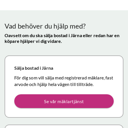
Vår
uppskattade
ll.
fungerat
konta
att hålla
mycket
gav s
visningen själv
tillfredsställande
trygg
Vad behöver du hjälp med?
och vi skulle
snab
definitivt
Oavsett om du ska sälja bostad
i Järna
eller redan har en
återk
köpare hjälper vi dig vidare.
rekommendera
och f
de
vikti
mäklartjänster
reso
ni erbjuder till
under
Sälja bostad
i Järna
andra.
handl
Personligen
För dig som vill sälja med registrerad mäklare, fast
Topp
tror jag att jag
arvode och hjälp hela vägen till tillträde.
inom det
närmaste året
Se vår mäklartjänst
kommer att
anlita er igen
då mina
föräldrars villa