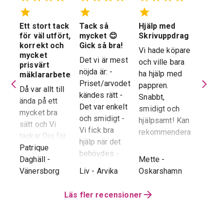
Ett stort tack
Tack så
Hjälp med
Suve
 en
för väl utfört,
mycket 😊
Skrivuppdrag
stöd
stad
korrekt och
Gick så bra!
hela
Vi hade köpare
mycket
proc
Det vi är mest
och ville bara
dera
prisvärt
Suver
nöjda är: -
ha hjälp med
laren
mäklararbete
geno
Priset/arvodet
pappren.
are
Då var allt till
proce
kändes rätt -
Snabbt,
ända på ett
snab
Det var enkelt
smidigt och
tad
mycket bra
återk
och smidigt -
hjälpsamt! Kan
sätt och Vi
stor 
Vi fick bra
rekommendera!
era
tackar Dig för
för o
hjälp när det
ren.
ett i alla
Patrique
inte h
behövdes -
e
g
-
avseenden väl
Daghäll
-
Mette
-
Erik O
speci
Marknadsföringen
utfört arbete.
Vänersborg
Liv
-
Arvika
Oskarshamn
Kram
Reko
och Hemnet-
g vi
Trots
verkl
annonsen -
hela
distansen har
Läs fler recensioner
Priva
Slutpriset blev
var
återkoppling,
utan 
bra - Vi
info etc