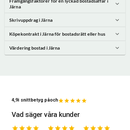
Framgångsfaktorer för en lyckad bostadsaffär
i
Järna
Skrivuppdrag
i Järna
Köpekontrakt
i Järna
för bostadsrätt eller hus
Värdering bostad
i Järna
4,9
i snittbetyg på
och
Vad säger våra kunder