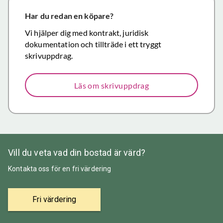
närmar sig
försäljning.
Har du redan en köpare?
Återigen ett
Vi hjälper dig med kontrakt, juridisk
stort tack för
dokumentation och tillträde i ett tryggt
väl utfört,
skrivuppdrag.
korrekt och
mycket
Läs om skrivuppdrag
prisvärt
mäklararbete.
Vill du veta vad din bostad är värd?
Kontakta oss för en fri värdering
Fri värdering