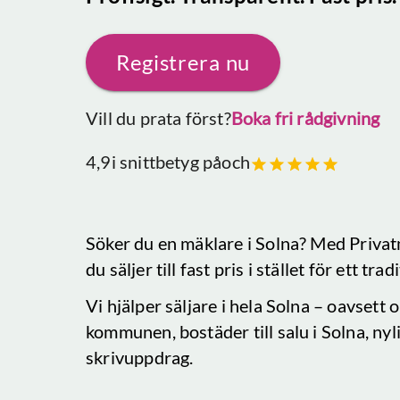
Registrera nu
Vill du prata först?
Boka fri rådgivning
4,9
i snittbetyg på
och
Söker du en mäklare
i Solna
? Med Privat
du säljer till fast pris i stället för ett tr
Vi hjälper säljare i hela
Solna
– oavsett om
kommunen, bostäder till salu
i Solna
, ny
skrivuppdrag.