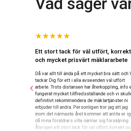
Vad säger vå
marbostad
Ett stort tack för väl utfört, korrek
och mycket prisvärt mäklararbete
Då var allt till ända på ett mycket bra sätt och 
tackar Dig för ett i alla avseenden väl utfört
d kan varmt
arbete. Trots distansen har återkoppling, info 
 service och
fungerat mycket tillfredsställande och vi skull
essen var allt
definitivt rekommendera de mäklartjänster ni
erbjuder till andra. Personligen tror jag att jag
inom det närmaste året kommer att anlita er i
då mina föräldrars villa närmar sig försäljning.
Återigen ett stort tack för väl utfört, korrekt o