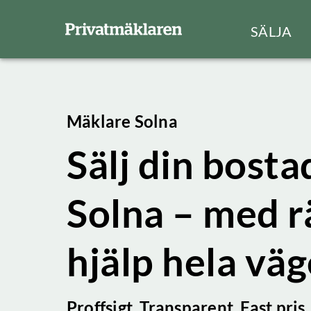
SÄLJA
Mäklare Solna
Sälj din bostad
Solna – med r
hjälp hela vä
Proffsigt. Transparent. Fast pris.