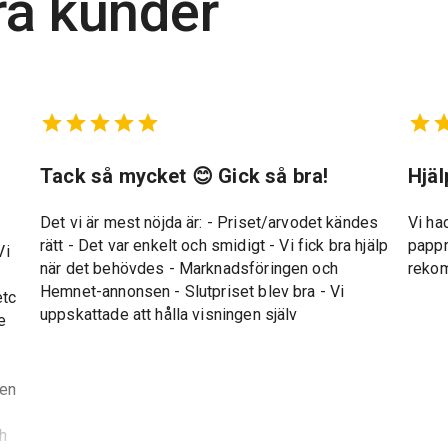
ra kunder
t
Tack så mycket 😊 Gick så bra!
Hjä
Det vi är mest nöjda är: - Priset/arvodet kändes
Vi ha
rätt - Det var enkelt och smidigt - Vi fick bra hjälp
pappr
Vi
när det behövdes - Marknadsföringen och
reko
Hemnet-annonsen - Slutpriset blev bra - Vi
etc
uppskattade att hålla visningen själv
e
gen
ch