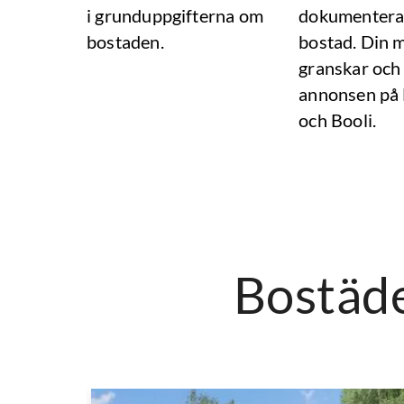
i grunduppgifterna om
dokumentera
bostaden.
bostad. Din 
granskar och
annonsen på
och Booli.
Bostäde