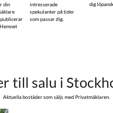
dig löpand
r din
intresserade
mäklare
spekulanter på tider
 publicerar
som passar dig.
 Hemnet
r till salu
i Stockh
Aktuella bostäder som säljs med Privatmäklaren.