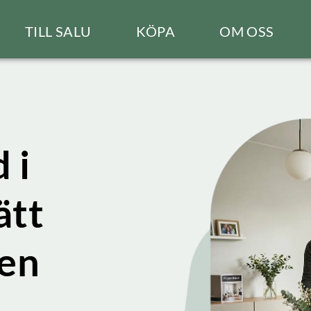
TILL SALU
KÖPA
OM OSS
 i
ätt
gen