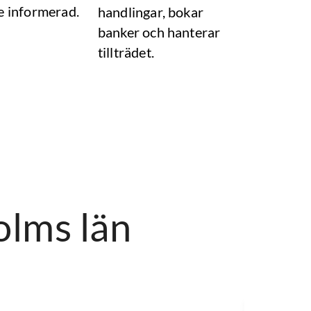
e informerad.
handlingar, bokar
banker och hanterar
tillträdet.
olms län