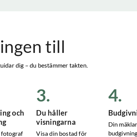
ingen till
 guidar dig – du bestämmer takten.
3
.
4
.
ing och
Du håller
Budgivn
ng
visningarna
Din mäklar
budgivning
 fotograf
Visa din bostad för