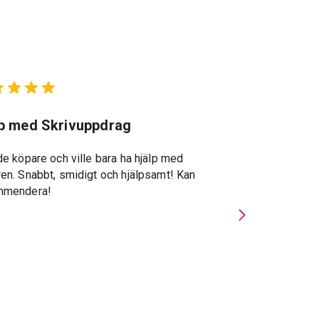
lp med Skrivuppdrag
Suveränt st
de köpare och ville bara ha hjälp med
Suveränt stöd g
en. Snabbt, smidigt och hjälpsamt! Kan
återkopplingar, s
mmendera!
specialkunskape
Privatmäklarna u
gav stor trygghe
och förde viktig
handläggningspe