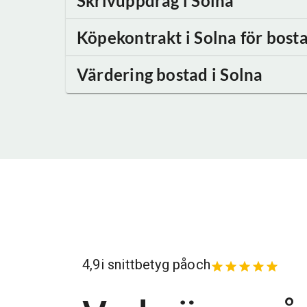
Skrivuppdrag
i Solna
Köpekontrakt
i Solna
för bosta
Värdering bostad
i Solna
4,9
i snittbetyg på
och