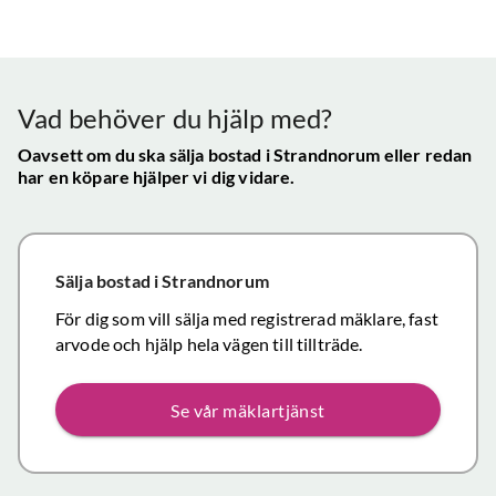
bra - Vi
info etc
Vår
uppskattade
ll.
fungerat
konta
att hålla
mycket
gav s
visningen själv
tillfredsställande
trygg
Vad behöver du hjälp med?
och vi skulle
snab
definitivt
Oavsett om du ska sälja bostad
i Strandnorum
eller redan
återk
har en köpare hjälper vi dig vidare.
rekommendera
och f
de
vikti
mäklartjänster
reso
ni erbjuder till
under
Sälja bostad
i Strandnorum
andra.
handl
Personligen
För dig som vill sälja med registrerad mäklare, fast
Topp
tror jag att jag
arvode och hjälp hela vägen till tillträde.
inom det
närmaste året
Se vår mäklartjänst
kommer att
anlita er igen
då mina
föräldrars villa