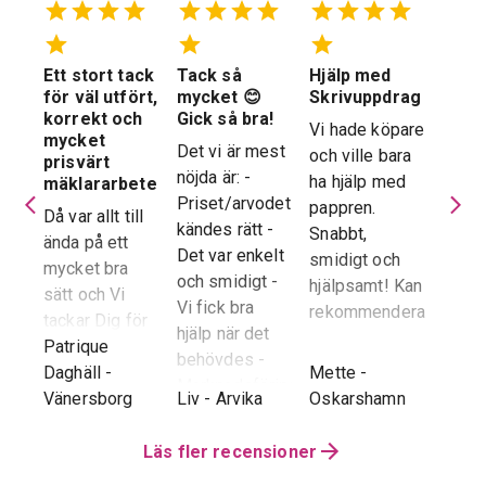
Ett stort tack
Tack så
Hjälp med
Suve
 en
för väl utfört,
mycket 😊
Skrivuppdrag
stöd
stad
korrekt och
Gick så bra!
hela
Vi hade köpare
mycket
proc
Det vi är mest
och ville bara
dera
prisvärt
Suver
nöjda är: -
ha hjälp med
laren
mäklararbete
geno
Priset/arvodet
pappren.
are
Då var allt till
proce
kändes rätt -
Snabbt,
ända på ett
snab
Det var enkelt
smidigt och
tad
mycket bra
återk
och smidigt -
hjälpsamt! Kan
sätt och Vi
stor 
Vi fick bra
rekommendera!
era
tackar Dig för
för o
hjälp när det
ren.
ett i alla
Patrique
inte h
behövdes -
e
g
-
avseenden väl
Daghäll
-
Mette
-
Erik O
speci
Marknadsföringen
utfört arbete.
Vänersborg
Liv
-
Arvika
Oskarshamn
Kram
Reko
och Hemnet-
g vi
Trots
verkl
annonsen -
hela
distansen har
Läs fler recensioner
Priva
Slutpriset blev
var
återkoppling,
utan 