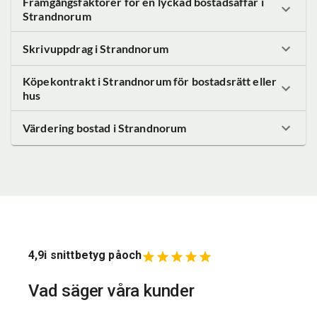
Framgångsfaktorer för en lyckad bostadsaffär
i
Strandnorum
Skrivuppdrag
i Strandnorum
Köpekontrakt
i Strandnorum
för bostadsrätt eller
hus
Värdering bostad
i Strandnorum
4,9
i snittbetyg på
och
Vad säger våra kunder