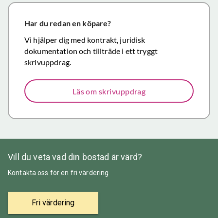
närmar sig
försäljning.
Har du redan en köpare?
Återigen ett
Vi hjälper dig med kontrakt, juridisk
stort tack för
dokumentation och tillträde i ett tryggt
väl utfört,
skrivuppdrag.
korrekt och
mycket
Läs om skrivuppdrag
prisvärt
mäklararbete.
Vill du veta vad din bostad är värd?
Kontakta oss för en fri värdering
Fri värdering