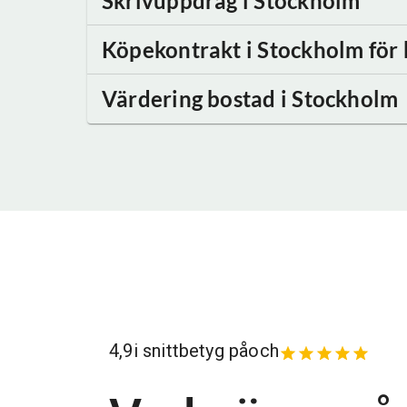
Skrivuppdrag
i Stockholm
Köpekontrakt
i Stockholm
för 
Värdering bostad
i Stockholm
4,9
i snittbetyg på
och