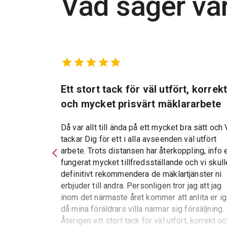
Vad säger vå
marbostad
Ett stort tack för väl utfört, korrek
och mycket prisvärt mäklararbete
Då var allt till ända på ett mycket bra sätt och 
tackar Dig för ett i alla avseenden väl utfört
d kan varmt
arbete. Trots distansen har återkoppling, info 
 service och
fungerat mycket tillfredsställande och vi skull
essen var allt
definitivt rekommendera de mäklartjänster ni
erbjuder till andra. Personligen tror jag att jag
inom det närmaste året kommer att anlita er i
då mina föräldrars villa närmar sig försäljning.
Återigen ett stort tack för väl utfört, korrekt o