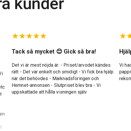
ra kunder
t
Tack så mycket 😊 Gick så bra!
Hjä
Det vi är mest nöjda är: - Priset/arvodet kändes
Vi ha
rätt - Det var enkelt och smidigt - Vi fick bra hjälp
pappr
Vi
när det behövdes - Marknadsföringen och
reko
Hemnet-annonsen - Slutpriset blev bra - Vi
etc
uppskattade att hålla visningen själv
e
gen
ch