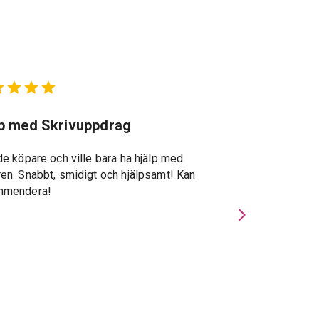
lp med Skrivuppdrag
Suveränt st
de köpare och ville bara ha hjälp med
Suveränt stöd g
en. Snabbt, smidigt och hjälpsamt! Kan
återkopplingar, s
mmendera!
specialkunskape
Privatmäklarna u
gav stor trygghe
och förde viktig
handläggningspe