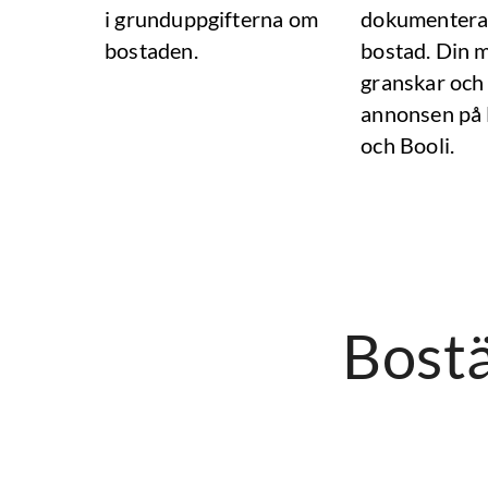
i grunduppgifterna om
dokumentera
bostaden.
bostad. Din 
granskar och
annonsen på
och Booli.
Bostä