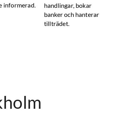
e informerad.
handlingar, bokar
banker och hanterar
tillträdet.
ckholm