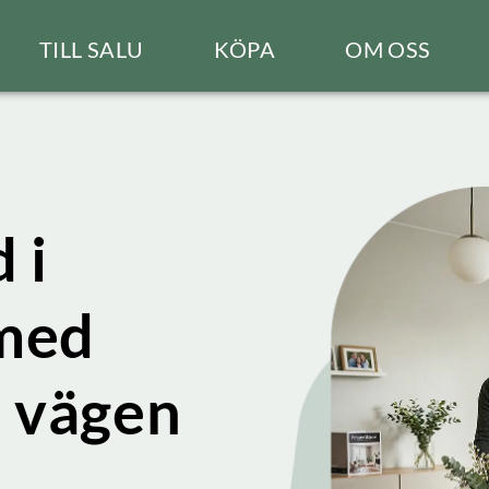
TILL SALU
KÖPA
OM OSS
 i
med
a vägen