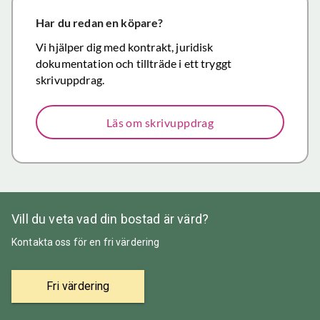
närmar sig
försäljning.
Har du redan en köpare?
Återigen ett
Vi hjälper dig med kontrakt, juridisk
stort tack för
dokumentation och tillträde i ett tryggt
väl utfört,
skrivuppdrag.
korrekt och
mycket
Läs om skrivuppdrag
prisvärt
mäklararbete.
Vill du veta vad din bostad är värd?
Kontakta oss för en fri värdering
Fri värdering