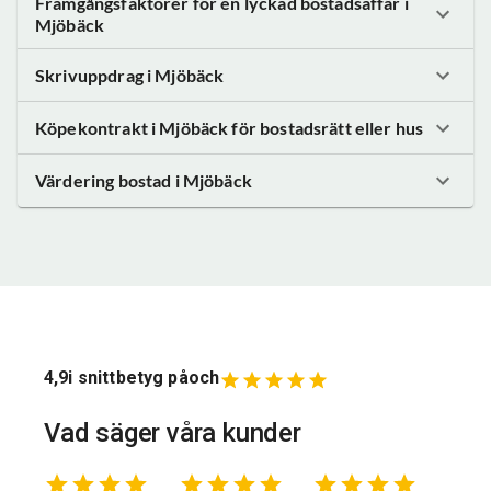
Framgångsfaktorer för en lyckad bostadsaffär
i
Mjöbäck
Skrivuppdrag
i Mjöbäck
Köpekontrakt
i Mjöbäck
för bostadsrätt eller hus
Värdering bostad
i Mjöbäck
4,9
i snittbetyg på
och
Vad säger våra kunder