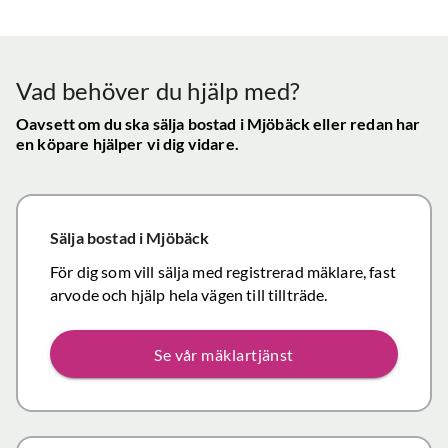
Vår
uppskattade
ll.
fungerat
konta
att hålla
mycket
gav s
visningen själv
tillfredsställande
trygg
Vad behöver du hjälp med?
och vi skulle
snab
definitivt
Oavsett om du ska sälja bostad
i Mjöbäck
eller redan har
återk
en köpare hjälper vi dig vidare.
rekommendera
och f
de
vikti
mäklartjänster
reso
ni erbjuder till
under
Sälja bostad
i Mjöbäck
andra.
handl
Personligen
För dig som vill sälja med registrerad mäklare, fast
Topp
tror jag att jag
arvode och hjälp hela vägen till tillträde.
inom det
närmaste året
Se vår mäklartjänst
kommer att
anlita er igen
då mina
föräldrars villa