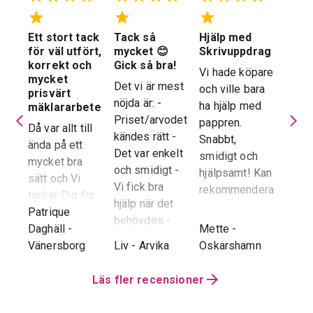
Ett stort tack
Tack så
Hjälp med
Suve
 en
för väl utfört,
mycket 😊
Skrivuppdrag
stöd
stad
korrekt och
Gick så bra!
hela
Vi hade köpare
mycket
proc
Det vi är mest
och ville bara
dera
prisvärt
Suver
nöjda är: -
ha hjälp med
laren
mäklararbete
geno
Priset/arvodet
pappren.
are
Då var allt till
proce
kändes rätt -
Snabbt,
ända på ett
snab
Det var enkelt
smidigt och
tad
mycket bra
återk
och smidigt -
hjälpsamt! Kan
sätt och Vi
stor 
Vi fick bra
rekommendera!
era
tackar Dig för
för o
hjälp när det
ren.
ett i alla
Patrique
inte h
behövdes -
e
g
-
avseenden väl
Daghäll
-
Mette
-
Erik O
speci
Marknadsföringen
utfört arbete.
Vänersborg
Liv
-
Arvika
Oskarshamn
Kram
Reko
och Hemnet-
g vi
Trots
verkl
annonsen -
hela
distansen har
Läs fler recensioner
Priva
Slutpriset blev
var
återkoppling,
utan 
bra - Vi
info etc