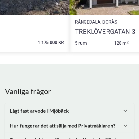
RÅNGEDALA, BORÅS
TREKLÖVERGATAN 3
1 175 000 KR
2
5 rum
128 m
Vanliga frågor
Lågt fast arvode
i Mjöbäck
Hur fungerar det att sälja med Privatmäklaren?