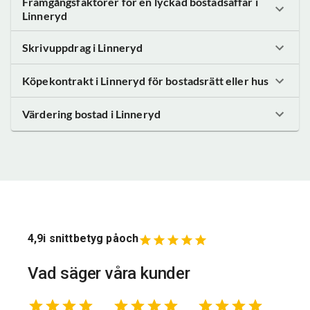
Framgångsfaktorer för en lyckad bostadsaffär
i
Linneryd
Skrivuppdrag
i Linneryd
Köpekontrakt
i Linneryd
för bostadsrätt eller hus
Värdering bostad
i Linneryd
4,9
i snittbetyg på
och
Vad säger våra kunder