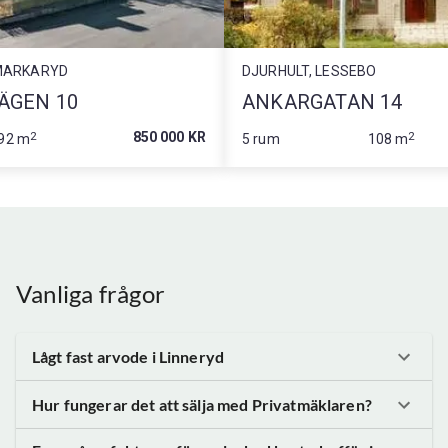
MARKARYD
DJURHULT, LESSEBO
ÄGEN 10
ANKARGATAN 14
2
850 000 KR
2
92 m
5 rum
108 m
Vanliga frågor
Lågt fast arvode
i Linneryd
Hur fungerar det att sälja med Privatmäklaren?