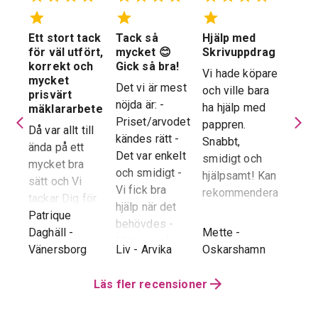
Ett stort tack
Tack så
Hjälp med
Suve
 en
för väl utfört,
mycket 😊
Skrivuppdrag
stöd
stad
korrekt och
Gick så bra!
hela
Vi hade köpare
mycket
proc
Det vi är mest
och ville bara
dera
prisvärt
Suver
nöjda är: -
ha hjälp med
laren
mäklararbete
geno
Priset/arvodet
pappren.
are
Då var allt till
proce
kändes rätt -
Snabbt,
ända på ett
snab
Det var enkelt
smidigt och
tad
mycket bra
återk
och smidigt -
hjälpsamt! Kan
sätt och Vi
stor 
Vi fick bra
rekommendera!
era
tackar Dig för
för o
hjälp när det
ren.
ett i alla
Patrique
inte h
behövdes -
e
g
-
avseenden väl
Daghäll
-
Mette
-
Erik O
speci
Marknadsföringen
utfört arbete.
Vänersborg
Liv
-
Arvika
Oskarshamn
Kram
Reko
och Hemnet-
g vi
Trots
verkl
annonsen -
hela
distansen har
Läs fler recensioner
Priva
Slutpriset blev
var
återkoppling,
utan 
bra - Vi
info etc