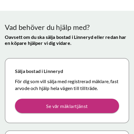
Vår
uppskattade
ll.
fungerat
konta
att hålla
mycket
gav s
visningen själv
tillfredsställande
trygg
Vad behöver du hjälp med?
och vi skulle
snab
definitivt
Oavsett om du ska sälja bostad
i Linneryd
eller redan har
återk
en köpare hjälper vi dig vidare.
rekommendera
och f
de
vikti
mäklartjänster
reso
ni erbjuder till
under
Sälja bostad
i Linneryd
andra.
handl
Personligen
För dig som vill sälja med registrerad mäklare, fast
Topp
tror jag att jag
arvode och hjälp hela vägen till tillträde.
inom det
närmaste året
Se vår mäklartjänst
kommer att
anlita er igen
då mina
föräldrars villa