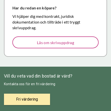
närmar sig
försäljning.
Har du redan en köpare?
Återigen ett
Vi hjälper dig med kontrakt, juridisk
stort tack för
dokumentation och tillträde i ett tryggt
väl utfört,
skrivuppdrag.
korrekt och
mycket
Läs om skrivuppdrag
prisvärt
mäklararbete.
Vill du veta vad din bostad är värd?
Kontakta oss för en fri värdering
Fri värdering