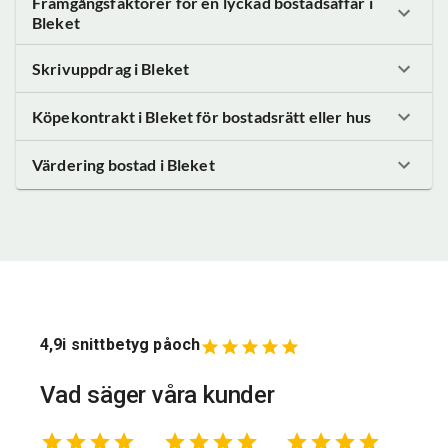
Framgångsfaktorer för en lyckad bostadsaffär
i
Bleket
Skrivuppdrag
i Bleket
Köpekontrakt
i Bleket
för bostadsrätt eller hus
Värdering bostad
i Bleket
4,9
i snittbetyg på
och
Vad säger våra kunder