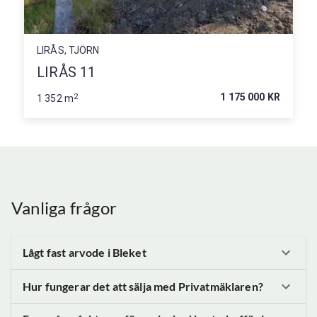
LIRÅS, TJÖRN
LIRÅS 11
2
1 175 000 KR
1 352 m
Vanliga frågor
Lågt fast arvode
i Bleket
Hur fungerar det att sälja med Privatmäklaren?