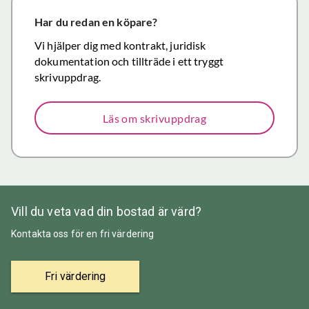
närmar sig
försäljning.
Har du redan en köpare?
Återigen ett
Vi hjälper dig med kontrakt, juridisk
stort tack för
dokumentation och tillträde i ett tryggt
väl utfört,
skrivuppdrag.
korrekt och
mycket
Läs om skrivuppdrag
prisvärt
mäklararbete.
Vill du veta vad din bostad är värd?
Kontakta oss för en fri värdering
Fri värdering