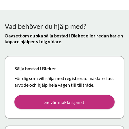
Vår
uppskattade
ll.
fungerat
konta
att hålla
mycket
gav s
visningen själv
tillfredsställande
trygg
Vad behöver du hjälp med?
och vi skulle
snab
definitivt
Oavsett om du ska sälja bostad
i Bleket
eller redan har en
återk
köpare hjälper vi dig vidare.
rekommendera
och f
de
vikti
mäklartjänster
reso
ni erbjuder till
under
Sälja bostad
i Bleket
andra.
handl
Personligen
För dig som vill sälja med registrerad mäklare, fast
Topp
tror jag att jag
arvode och hjälp hela vägen till tillträde.
inom det
närmaste året
Se vår mäklartjänst
kommer att
anlita er igen
då mina
föräldrars villa