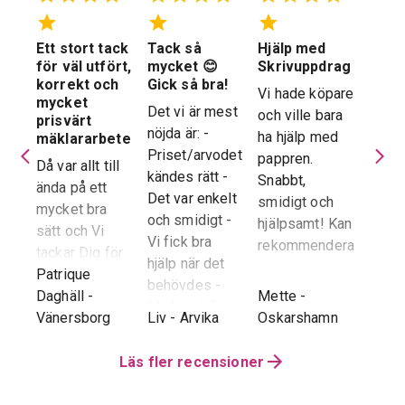
Ett stort tack
Tack så
Hjälp med
Suve
 en
för väl utfört,
mycket 😊
Skrivuppdrag
stöd
stad
korrekt och
Gick så bra!
hela
Vi hade köpare
mycket
proc
Det vi är mest
och ville bara
dera
prisvärt
Suver
nöjda är: -
ha hjälp med
laren
mäklararbete
geno
Priset/arvodet
pappren.
are
Då var allt till
proce
kändes rätt -
Snabbt,
ända på ett
snab
Det var enkelt
smidigt och
tad
mycket bra
återk
och smidigt -
hjälpsamt! Kan
sätt och Vi
stor 
Vi fick bra
rekommendera!
era
tackar Dig för
för o
hjälp när det
ren.
ett i alla
Patrique
inte h
behövdes -
e
g
-
avseenden väl
Daghäll
-
Mette
-
Erik O
speci
Marknadsföringen
utfört arbete.
Vänersborg
Liv
-
Arvika
Oskarshamn
Kram
Reko
och Hemnet-
g vi
Trots
verkl
annonsen -
hela
distansen har
Läs fler recensioner
Priva
Slutpriset blev
var
återkoppling,
utan 
bra - Vi
info etc