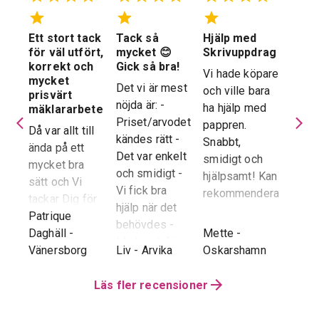
Ett stort tack
Tack så
Hjälp med
Suve
 en
för väl utfört,
mycket 😊
Skrivuppdrag
stöd
stad
korrekt och
Gick så bra!
hela
Vi hade köpare
mycket
proc
Det vi är mest
och ville bara
dera
prisvärt
Suver
nöjda är: -
ha hjälp med
laren
mäklararbete
geno
Priset/arvodet
pappren.
are
Då var allt till
proce
kändes rätt -
Snabbt,
ända på ett
snab
Det var enkelt
smidigt och
tad
mycket bra
återk
och smidigt -
hjälpsamt! Kan
sätt och Vi
stor 
Vi fick bra
rekommendera!
era
tackar Dig för
för o
hjälp när det
ren.
ett i alla
Patrique
inte h
behövdes -
e
g
-
avseenden väl
Daghäll
-
Mette
-
Erik O
speci
Marknadsföringen
utfört arbete.
Vänersborg
Liv
-
Arvika
Oskarshamn
Kram
Reko
och Hemnet-
g vi
Trots
verkl
annonsen -
hela
distansen har
Läs fler recensioner
Priva
Slutpriset blev
var
återkoppling,
utan 
bra - Vi
info etc