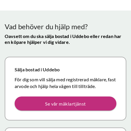
Vår
uppskattade
ll.
fungerat
konta
att hålla
mycket
gav s
visningen själv
tillfredsställande
trygg
Vad behöver du hjälp med?
och vi skulle
snab
definitivt
Oavsett om du ska sälja bostad
i Uddebo
eller redan har
återk
en köpare hjälper vi dig vidare.
rekommendera
och f
de
vikti
mäklartjänster
reso
ni erbjuder till
under
Sälja bostad
i Uddebo
andra.
handl
Personligen
För dig som vill sälja med registrerad mäklare, fast
Topp
tror jag att jag
arvode och hjälp hela vägen till tillträde.
inom det
närmaste året
Se vår mäklartjänst
kommer att
anlita er igen
då mina
föräldrars villa