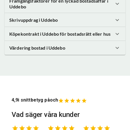
Framgångsfaktorer för en lyckad bostadsaffär
i
Uddebo
Skrivuppdrag
i Uddebo
Köpekontrakt
i Uddebo
för bostadsrätt eller hus
Värdering bostad
i Uddebo
4,9
i snittbetyg på
och
Vad säger våra kunder