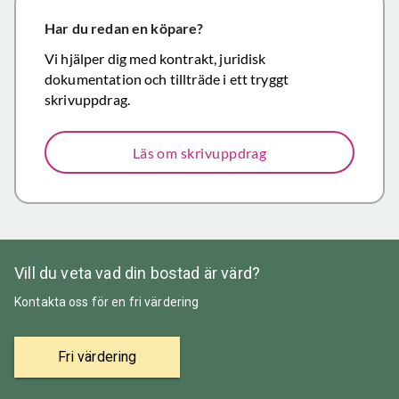
närmar sig
försäljning.
Har du redan en köpare?
Återigen ett
Vi hjälper dig med kontrakt, juridisk
stort tack för
dokumentation och tillträde i ett tryggt
väl utfört,
skrivuppdrag.
korrekt och
mycket
Läs om skrivuppdrag
prisvärt
mäklararbete.
Vill du veta vad din bostad är värd?
Kontakta oss för en fri värdering
Fri värdering