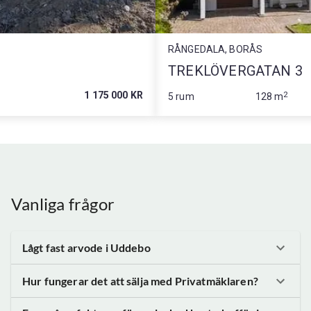
RÅNGEDALA, BORÅS
TREKLÖVERGATAN 3
1 175 000 KR
2
5 rum
128 m
Vanliga frågor
Lågt fast arvode
i Uddebo
Hur fungerar det att sälja med Privatmäklaren?