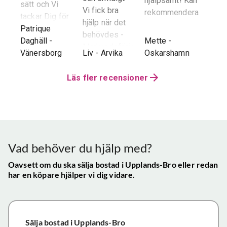
hjälpsamt! Kan
sätt och Vi
stor 
Vi fick bra
rekommendera!
era
tackar Dig för
för o
hjälp när det
ren.
ett i alla
Patrique
inte h
behövdes -
e
g
-
avseenden väl
Daghäll
-
Mette
-
Erik O
speci
Marknadsföringen
utfört arbete.
Vänersborg
Liv
-
Arvika
Oskarshamn
Kram
Reko
och Hemnet-
g vi
Trots
verkl
annonsen -
hela
distansen har
Läs fler recensioner
Priva
Slutpriset blev
var
återkoppling,
utan 
bra - Vi
info etc
Vår
uppskattade
ll.
fungerat
konta
att hålla
mycket
gav s
visningen själv
tillfredsställande
trygg
Vad behöver du hjälp med?
och vi skulle
snab
definitivt
Oavsett om du ska sälja bostad
i Upplands-Bro
eller redan
återk
har en köpare hjälper vi dig vidare.
rekommendera
och f
de
vikti
mäklartjänster
reso
ni erbjuder till
under
Sälja bostad
i Upplands-Bro
andra.