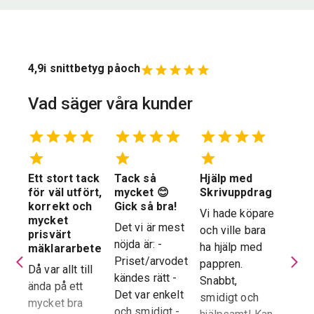
4,9
i snittbetyg på
och
Vad säger våra kunder
Ett stort tack
Tack så
Hjälp med
Suve
 en
för väl utfört,
mycket 😊
Skrivuppdrag
stöd
stad
korrekt och
Gick så bra!
hela
Vi hade köpare
mycket
proc
Det vi är mest
och ville bara
dera
prisvärt
Suver
nöjda är: -
ha hjälp med
laren
mäklararbete
geno
Priset/arvodet
pappren.
are
Då var allt till
proce
kändes rätt -
Snabbt,
ända på ett
snab
Det var enkelt
smidigt och
tad
mycket bra
återk
och smidigt -