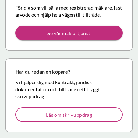
handl
Personligen
För dig som vill sälja med registrerad mäklare, fast
Topp
tror jag att jag
arvode och hjälp hela vägen till tillträde.
inom det
närmaste året
Se vår mäklartjänst
kommer att
anlita er igen
då mina
föräldrars villa
närmar sig
försäljning.
Har du redan en köpare?
Återigen ett
Vi hjälper dig med kontrakt, juridisk
stort tack för
dokumentation och tillträde i ett tryggt
väl utfört,
skrivuppdrag.
korrekt och
mycket
Läs om skrivuppdrag
prisvärt
mäklararbete.