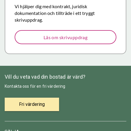
Återigen ett
Vi hjälper dig med kontrakt, juridisk
stort tack för
dokumentation och tillträde i ett tryggt
väl utfört,
skrivuppdrag.
korrekt och
mycket
Läs om skrivuppdrag
prisvärt
mäklararbete.
Vill du veta vad din bostad är värd?
Kontakta oss för en fri värdering
Fri värdering