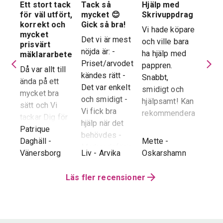
Ett stort tack
Tack så
Hjälp med
Suve
 en
för väl utfört,
mycket 😊
Skrivuppdrag
stöd
stad
korrekt och
Gick så bra!
hela
Vi hade köpare
mycket
proc
Det vi är mest
och ville bara
dera
prisvärt
Suver
nöjda är: -
ha hjälp med
laren
mäklararbete
geno
Priset/arvodet
pappren.
are
Då var allt till
proce
kändes rätt -
Snabbt,
ända på ett
snab
Det var enkelt
smidigt och
tad
mycket bra
återk
och smidigt -
hjälpsamt! Kan
sätt och Vi
stor 
Vi fick bra
rekommendera!
era
tackar Dig för
för o
hjälp när det
ren.
ett i alla
Patrique
inte h
behövdes -
e
g
-
avseenden väl
Daghäll
-
Mette
-
Erik O
speci
Marknadsföringen
utfört arbete.
Vänersborg
Liv
-
Arvika
Oskarshamn
Kram
Reko
och Hemnet-
g vi
Trots
verkl
annonsen -
hela
distansen har
Läs fler recensioner
Priva
Slutpriset blev
var
återkoppling,
utan 
bra - Vi
info etc
Vår
uppskattade
ll.
fungerat
konta
att hålla