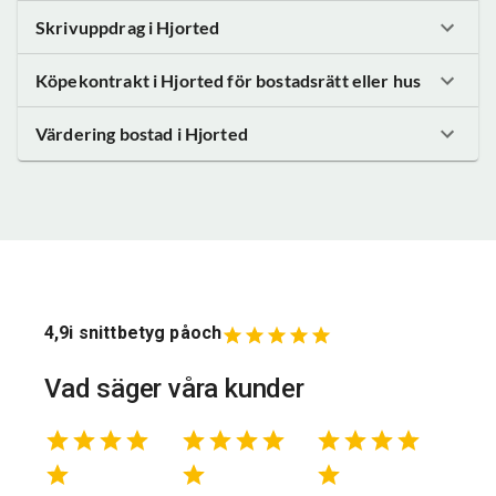
Skrivuppdrag
i Hjorted
Köpekontrakt
i Hjorted
för bostadsrätt eller hus
Värdering bostad
i Hjorted
4,9
i snittbetyg på
och
Vad säger våra kunder