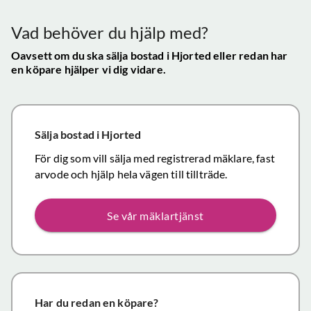
mycket
gav s
visningen själv
tillfredsställande
trygg
Vad behöver du hjälp med?
och vi skulle
snab
definitivt
Oavsett om du ska sälja bostad
i Hjorted
eller redan har
återk
en köpare hjälper vi dig vidare.
rekommendera
och f
de
vikti
mäklartjänster
reso
ni erbjuder till
under
Sälja bostad
i Hjorted
andra.
handl
Personligen
För dig som vill sälja med registrerad mäklare, fast
Topp
tror jag att jag
arvode och hjälp hela vägen till tillträde.
inom det
närmaste året
Se vår mäklartjänst
kommer att
anlita er igen
då mina
föräldrars villa
närmar sig
försäljning.
Har du redan en köpare?