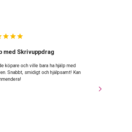
lp med Skrivuppdrag
Suveränt st
de köpare och ville bara ha hjälp med
Suveränt stöd g
en. Snabbt, smidigt och hjälpsamt! Kan
återkopplingar, s
mmendera!
specialkunskape
Privatmäklarna u
gav stor trygghe
och förde viktig
handläggningspe