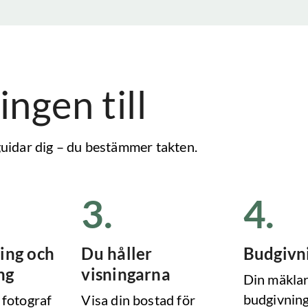
ingen till
 guidar dig – du bestämmer takten.
3
.
4
.
ing och
Du håller
Budgivn
ng
visningarna
Din mäklar
budgivning
 fotograf
Visa din bostad för