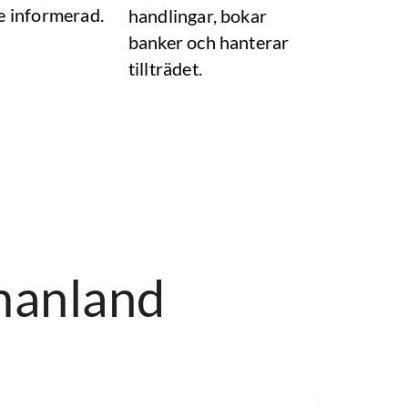
e informerad.
handlingar, bokar
banker och hanterar
tillträdet.
manland