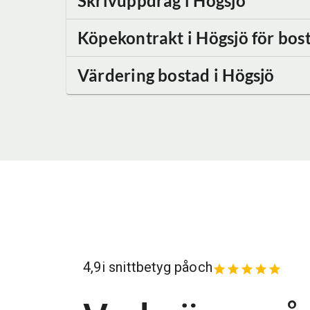
Skrivuppdrag
i Högsjö
Köpekontrakt
i Högsjö
för bost
Värdering bostad
i Högsjö
4,9
i snittbetyg på
och