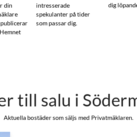
dig löpand
r din
intresserade
mäklare
spekulanter på tider
 publicerar
som passar dig.
 Hemnet
r till salu
i Söder
Aktuella bostäder som säljs med Privatmäklaren.