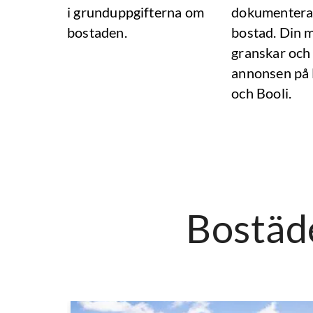
i grunduppgifterna om
dokumentera
bostaden.
bostad. Din 
granskar och
annonsen på
och Booli.
Bostäde