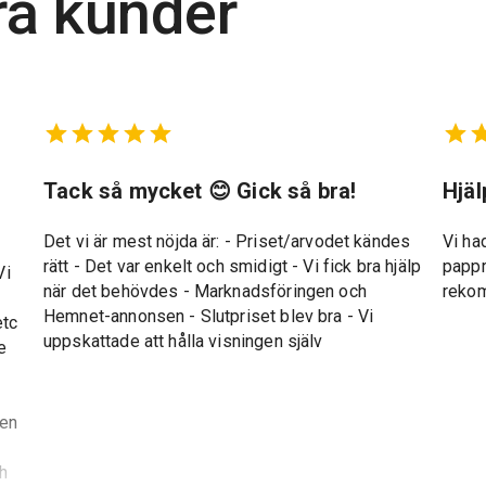
ra kunder
t
Tack så mycket 😊 Gick så bra!
Hjä
Det vi är mest nöjda är: - Priset/arvodet kändes
Vi ha
rätt - Det var enkelt och smidigt - Vi fick bra hjälp
pappr
Vi
när det behövdes - Marknadsföringen och
reko
Hemnet-annonsen - Slutpriset blev bra - Vi
etc
uppskattade att hålla visningen själv
e
gen
ch