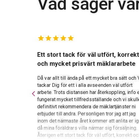
Vad säger vå
marbostad
Ett stort tack för väl utfört, korrek
och mycket prisvärt mäklararbete
Då var allt till ända på ett mycket bra sätt och 
tackar Dig för ett i alla avseenden väl utfört
d kan varmt
arbete. Trots distansen har återkoppling, info 
 service och
fungerat mycket tillfredsställande och vi skull
essen var allt
definitivt rekommendera de mäklartjänster ni
erbjuder till andra. Personligen tror jag att jag
inom det närmaste året kommer att anlita er i
då mina föräldrars villa närmar sig försäljning.
Återigen ett stort tack för väl utfört, korrekt o