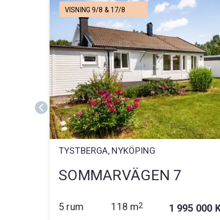
VISNING 9/8 & 17/8
TYSTBERGA, NYKÖPING
SOMMARVÄGEN 7
5 rum
118 m
2
1 995 000 