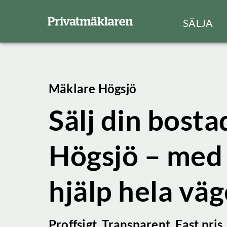
SÄLJA
Mäklare Högsjö
Sälj din bostad
Högsjö – med 
hjälp hela vä
Proffsigt. Transparent. Fast pris.