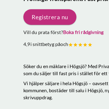
Registrera nu
Vill du prata först?
Boka fri rådgivning
4,9
i snittbetyg på
och
Söker du en mäklare
i Högsjö
? Med Priva
som du säljer till fast pris i stället för e
Vi hjälper säljare i hela
Högsjö
– oavsett 
kommunen, bostäder till salu
i Högsjö
, n
skrivuppdrag.