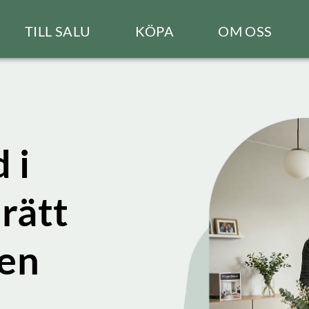
TILL SALU
KÖPA
OM OSS
 i
rätt
gen