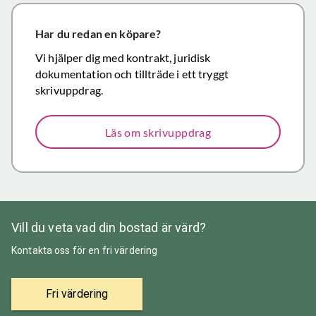
närmar sig
försäljning.
Har du redan en köpare?
Återigen ett
Vi hjälper dig med kontrakt, juridisk
stort tack för
dokumentation och tillträde i ett tryggt
väl utfört,
skrivuppdrag.
korrekt och
mycket
Läs om skrivuppdrag
prisvärt
mäklararbete.
Vill du veta vad din bostad är värd?
Kontakta oss för en fri värdering
Fri värdering