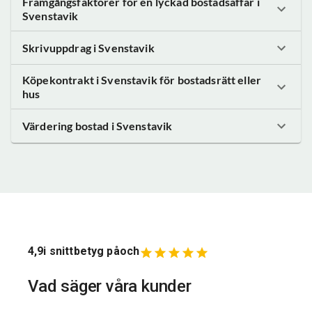
Framgångsfaktorer för en lyckad bostadsaffär
i
Svenstavik
Skrivuppdrag
i Svenstavik
Köpekontrakt
i Svenstavik
för bostadsrätt eller
hus
Värdering bostad
i Svenstavik
4,9
i snittbetyg på
och
Vad säger våra kunder