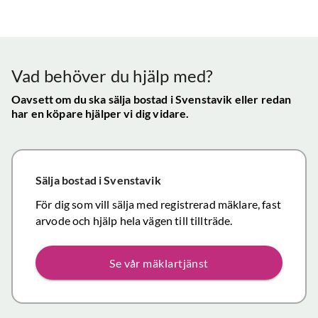
bra - Vi
info etc
Vår
uppskattade
ll.
fungerat
konta
att hålla
mycket
gav s
visningen själv
tillfredsställande
trygg
Vad behöver du hjälp med?
och vi skulle
snab
definitivt
Oavsett om du ska sälja bostad
i Svenstavik
eller redan
återk
har en köpare hjälper vi dig vidare.
rekommendera
och f
de
vikti
mäklartjänster
reso
ni erbjuder till
under
Sälja bostad
i Svenstavik
andra.
handl
Personligen
För dig som vill sälja med registrerad mäklare, fast
Topp
tror jag att jag
arvode och hjälp hela vägen till tillträde.
inom det
närmaste året
Se vår mäklartjänst
kommer att
anlita er igen
då mina
föräldrars villa