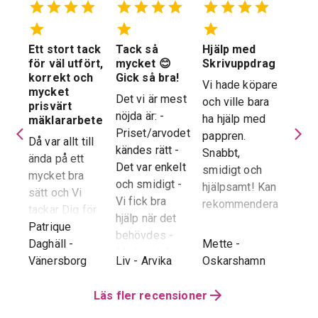
Ett stort tack
Tack så
Hjälp med
Suve
 en
för väl utfört,
mycket 😊
Skrivuppdrag
stöd
stad
korrekt och
Gick så bra!
hela
Vi hade köpare
mycket
proc
Det vi är mest
och ville bara
dera
prisvärt
Suver
nöjda är: -
ha hjälp med
laren
mäklararbete
geno
Priset/arvodet
pappren.
are
Då var allt till
proce
kändes rätt -
Snabbt,
ända på ett
snab
Det var enkelt
smidigt och
tad
mycket bra
återk
och smidigt -
hjälpsamt! Kan
sätt och Vi
stor 
Vi fick bra
rekommendera!
era
tackar Dig för
för o
hjälp när det
ren.
ett i alla
Patrique
inte h
behövdes -
e
g
-
avseenden väl
Daghäll
-
Mette
-
Erik O
speci
Marknadsföringen
utfört arbete.
Vänersborg
Liv
-
Arvika
Oskarshamn
Kram
Reko
och Hemnet-
g vi
Trots
verkl
annonsen -
hela
distansen har
Läs fler recensioner
Priva
Slutpriset blev
var
återkoppling,
utan 