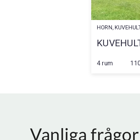
HORN, KUVEHUL
KUVEHUL
VÄKTARE
4 rum
11
Vanliga frågor