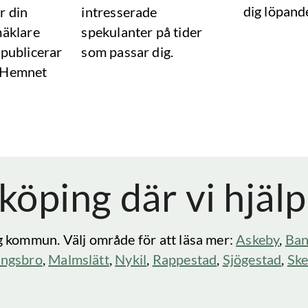
dig löpand
r din
intresserade
mäklare
spekulanter på tider
 publicerar
som passar dig.
 Hemnet
nköping
där vi hjälp
g
kommun. Välj område för att läsa mer:
Askeby
,
Ban
ungsbro
,
Malmslätt
,
Nykil
,
Rappestad
,
Sjögestad
,
Ske