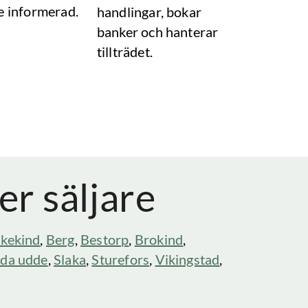
e informerad.
handlingar, bokar
banker och hanterar
tillträdet.
er säljare
kekind
,
Berg
,
Bestorp
,
Brokind
,
da udde
,
Slaka
,
Sturefors
,
Vikingstad
,