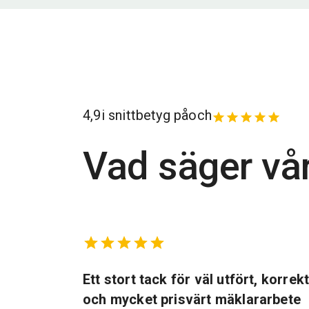
4,9
i snittbetyg på
och
Vad säger vå
marbostad
Ett stort tack för väl utfört, korrek
och mycket prisvärt mäklararbete