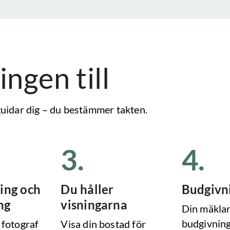
ingen till
 guidar dig – du bestämmer takten.
3
.
4
.
ing och
Du håller
Budgivn
ng
visningarna
Din mäklar
budgivning
 fotograf
Visa din bostad för