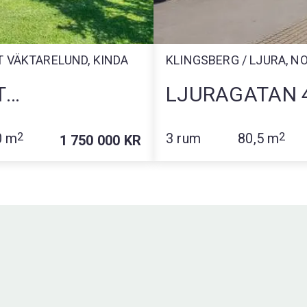
T VÄKTARELUND, KINDA
KLINGSBERG / LJURA, 
T
LJURAGATAN 
LUND
0 m
2
3 rum
80,5 m
2
1 750 000 KR