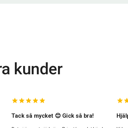
ra kunder
t
Tack så mycket 😊 Gick så bra!
Hjä