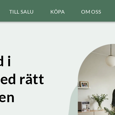
TILL SALU
KÖPA
OM OSS
 i
ed rätt
gen