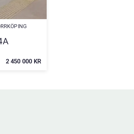
NORRKÖPING
4A
2 450 000 KR