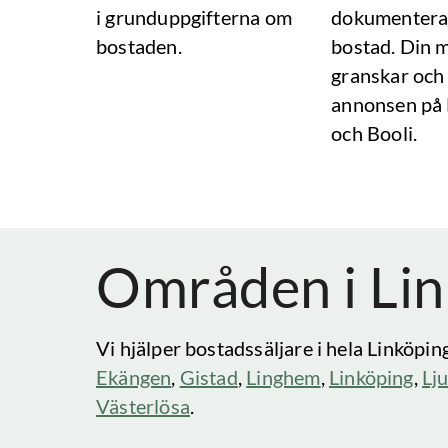
i grunduppgifterna om
dokumentera
bostaden.
bostad. Din 
granskar och
annonsen på
och Booli.
Områden i
Li
Vi hjälper bostadssäljare i hela
Linköpin
Ekängen
,
Gistad
,
Linghem
,
Linköping
,
Lj
Västerlösa
.