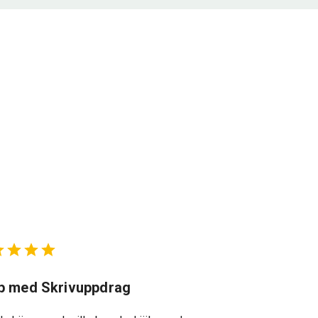
lp med Skrivuppdrag
Suveränt st