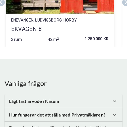
ENEVÅNGEN, LUDVIGSBORG, HÖRBY
EKVÄGEN 8
2
1 250 000 KR
2 rum
42 m
Vanliga frågor
Lågt fast arvode
i Näsum
Hur fungerar det att sälja med Privatmäklaren?