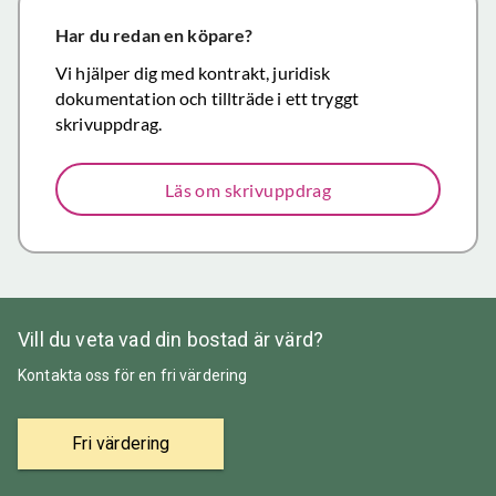
närmar sig
försäljning.
Har du redan en köpare?
Återigen ett
Vi hjälper dig med kontrakt, juridisk
stort tack för
dokumentation och tillträde i ett tryggt
väl utfört,
skrivuppdrag.
korrekt och
mycket
Läs om skrivuppdrag
prisvärt
mäklararbete.
Vill du veta vad din bostad är värd?
Kontakta oss för en fri värdering
Fri värdering