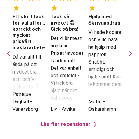
Ett stort tack
Tack så
Hjälp med
Suve
 en
för väl utfört,
mycket 😊
Skrivuppdrag
stöd
stad
korrekt och
Gick så bra!
hela
Vi hade köpare
mycket
proc
Det vi är mest
och ville bara
dera
prisvärt
Suver
nöjda är: -
ha hjälp med
laren
mäklararbete
geno
Priset/arvodet
pappren.
are
Då var allt till
proce
kändes rätt -
Snabbt,
ända på ett
snab
Det var enkelt
smidigt och
tad
mycket bra
återk
och smidigt -
hjälpsamt! Kan
sätt och Vi
stor 
Vi fick bra
rekommendera!
era
tackar Dig för
för o
hjälp när det
ren.
ett i alla
Patrique
inte h
behövdes -
e
g
-
avseenden väl
Daghäll
-
Mette
-
Erik O
speci
Marknadsföringen
utfört arbete.
Vänersborg
Liv
-
Arvika
Oskarshamn
Kram
Reko
och Hemnet-
g vi
Trots
verkl
annonsen -
hela
distansen har
Läs fler recensioner
Priva
Slutpriset blev
var
återkoppling,
utan 
bra - Vi
info etc