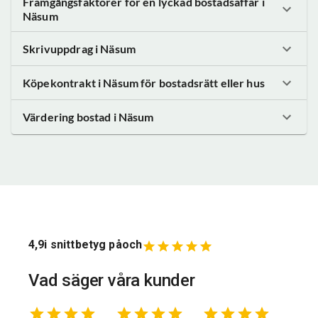
Framgångsfaktorer för en lyckad bostadsaffär
i
Näsum
Skrivuppdrag
i Näsum
Köpekontrakt
i Näsum
för bostadsrätt eller hus
Värdering bostad
i Näsum
4,9
i snittbetyg på
och
Vad säger våra kunder