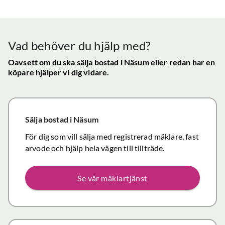
Vår
uppskattade
ll.
fungerat
konta
att hålla
mycket
gav s
visningen själv
tillfredsställande
trygg
Vad behöver du hjälp med?
och vi skulle
snab
definitivt
Oavsett om du ska sälja bostad
i Näsum
eller redan har en
återk
köpare hjälper vi dig vidare.
rekommendera
och f
de
vikti
mäklartjänster
reso
ni erbjuder till
under
Sälja bostad
i Näsum
andra.
handl
Personligen
För dig som vill sälja med registrerad mäklare, fast
Topp
tror jag att jag
arvode och hjälp hela vägen till tillträde.
inom det
närmaste året
Se vår mäklartjänst
kommer att
anlita er igen
då mina
föräldrars villa