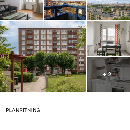
Vardagsrummet är rymligt och inbjudande med gott 
om plats för både soffgrupp och matbord, vilket 
skapar en naturlig samlingspunkt i bostaden. De stora 
fönsterpartierna bidrar till ett generöst ljusflöde och 
förstärker känslan av rymd.

Köket i mysig retrostil är funktionellt och erbjuder bra 
arbetsytor och förvaring, med utrymme för matplats. 
Sovrummet har ett lugnt läge och rymmer enkelt en 
dubbelsäng samt förvaringslösningar – en harmonisk 
plats att dra sig tillbaka till.

+
21
Med sina 54,5 välplanerade kvadratmeter får du här 
ett hem där varje yta används på bästa sätt.

Här bor du i ett trivsamt och omtyckt område med 
närhet till service, kommunikationer och 
grönområden. Föreningen erbjuder ett stabilt boende 
PLANRITNING
och månadsavgiften om 4622 kr bidrar till ett bekvämt 
och förutsägbart boende.