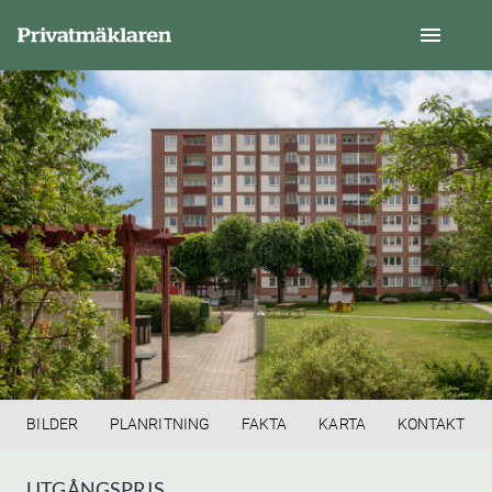
BILDER
PLANRITNING
FAKTA
KARTA
KONTAKT
UTGÅNGSPRIS