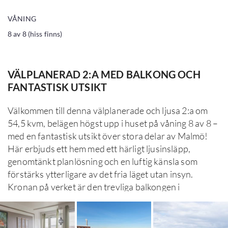
VÅNING
8 av 8 (hiss finns)
VÄLPLANERAD 2:A MED BALKONG OCH
FANTASTISK UTSIKT
Välkommen till denna välplanerade och ljusa 2:a om 
54,5 kvm, belägen högst upp i huset på våning 8 av 8 – 
med en fantastisk utsikt över stora delar av Malmö!

Här erbjuds ett hem med ett härligt ljusinsläpp, 
genomtänkt planlösning och en luftig känsla som 
förstärks ytterligare av det fria läget utan insyn. 
Kronan på verket är den trevliga balkongen i 
nordvästläge, där du kan njuta av eftermiddagssol och 
magiska vyer över stadens skyline – en perfekt plats 
för både avkoppling och sociala stunder.
