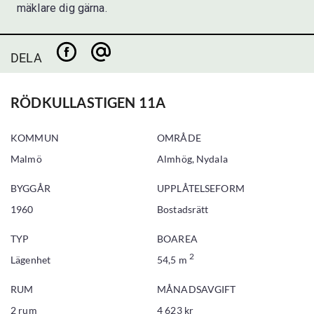
mäklare dig gärna.
DELA
RÖDKULLASTIGEN 11A
KOMMUN
OMRÅDE
Malmö
Almhög, Nydala
BYGGÅR
UPPLÅTELSEFORM
1960
Bostadsrätt
TYP
BOAREA
2
Lägenhet
54,5 m
RUM
MÅNADSAVGIFT
2 rum
4 623 kr