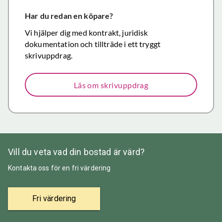
närmar sig
försäljning.
Har du redan en köpare?
Återigen ett
Vi hjälper dig med kontrakt, juridisk
stort tack för
dokumentation och tillträde i ett tryggt
väl utfört,
skrivuppdrag.
korrekt och
mycket
Läs om skrivuppdrag
prisvärt
mäklararbete.
Vill du veta vad din bostad är värd?
Kontakta oss för en fri värdering
Fri värdering