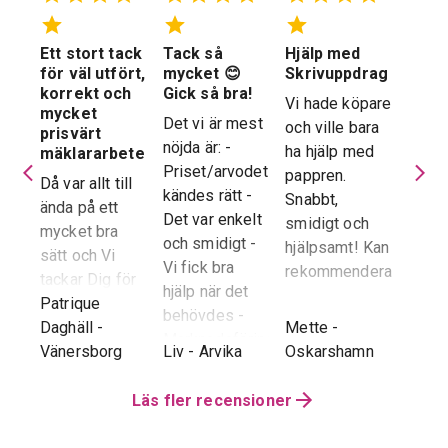
Ett stort tack
Tack så
Hjälp med
Suve
 en
för väl utfört,
mycket 😊
Skrivuppdrag
stöd
stad
korrekt och
Gick så bra!
hela
Vi hade köpare
mycket
proc
Det vi är mest
och ville bara
dera
prisvärt
Suver
nöjda är: -
ha hjälp med
laren
mäklararbete
geno
Priset/arvodet
pappren.
are
Då var allt till
proce
kändes rätt -
Snabbt,
ända på ett
snab
Det var enkelt
smidigt och
tad
mycket bra
återk
och smidigt -
hjälpsamt! Kan
sätt och Vi
stor 
Vi fick bra
rekommendera!
era
tackar Dig för
för o
hjälp när det
ren.
ett i alla
Patrique
inte h
behövdes -
e
g
-
avseenden väl
Daghäll
-
Mette
-
Erik O
speci
Marknadsföringen
utfört arbete.
Vänersborg
Liv
-
Arvika
Oskarshamn
Kram
Reko
och Hemnet-
g vi
Trots
verkl
annonsen -
hela
distansen har
Läs fler recensioner
Priva
Slutpriset blev
var
återkoppling,
utan 
bra - Vi
info etc