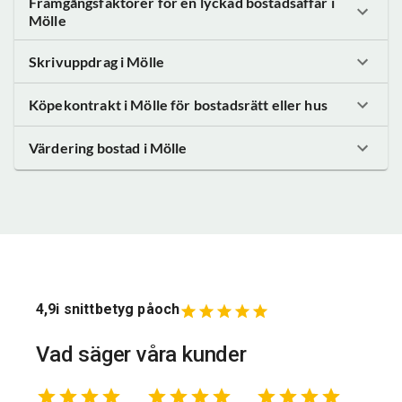
Framgångsfaktorer för en lyckad bostadsaffär
i
Mölle
Skrivuppdrag
i Mölle
Köpekontrakt
i Mölle
för bostadsrätt eller hus
Värdering bostad
i Mölle
4,9
i snittbetyg på
och
Vad säger våra kunder