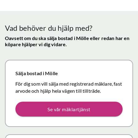
Vår
uppskattade
ll.
fungerat
konta
att hålla
mycket
gav s
visningen själv
tillfredsställande
trygg
Vad behöver du hjälp med?
och vi skulle
snab
definitivt
Oavsett om du ska sälja bostad
i Mölle
eller redan har en
återk
köpare hjälper vi dig vidare.
rekommendera
och f
de
vikti
mäklartjänster
reso
ni erbjuder till
under
Sälja bostad
i Mölle
andra.
handl
Personligen
För dig som vill sälja med registrerad mäklare, fast
Topp
tror jag att jag
arvode och hjälp hela vägen till tillträde.
inom det
närmaste året
Se vår mäklartjänst
kommer att
anlita er igen
då mina
föräldrars villa