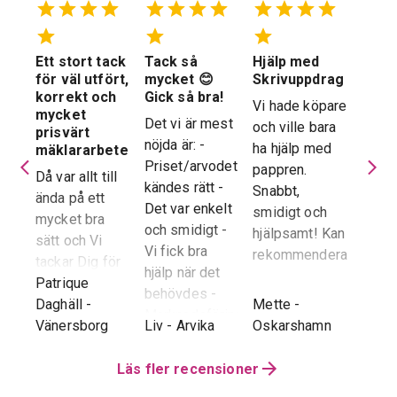
Ett stort tack
Tack så
Hjälp med
Suve
 en
för väl utfört,
mycket 😊
Skrivuppdrag
stöd
stad
korrekt och
Gick så bra!
hela
Vi hade köpare
mycket
proc
Det vi är mest
och ville bara
dera
prisvärt
Suver
nöjda är: -
ha hjälp med
laren
mäklararbete
geno
Priset/arvodet
pappren.
are
Då var allt till
proce
kändes rätt -
Snabbt,
ända på ett
snab
Det var enkelt
smidigt och
tad
mycket bra
återk
och smidigt -
hjälpsamt! Kan
sätt och Vi
stor 
Vi fick bra
rekommendera!
era
tackar Dig för
för o
hjälp när det
ren.
ett i alla
Patrique
inte h
behövdes -
e
g
-
avseenden väl
Daghäll
-
Mette
-
Erik O
speci
Marknadsföringen
utfört arbete.
Vänersborg
Liv
-
Arvika
Oskarshamn
Kram
Reko
och Hemnet-
g vi
Trots
verkl
annonsen -
hela
distansen har
Läs fler recensioner
Priva
Slutpriset blev
var
återkoppling,
utan 