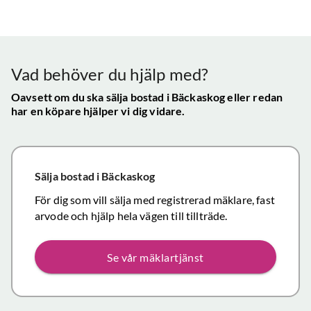
bra - Vi
info etc
Vår
uppskattade
ll.
fungerat
konta
att hålla
mycket
gav s
visningen själv
tillfredsställande
trygg
Vad behöver du hjälp med?
och vi skulle
snab
definitivt
Oavsett om du ska sälja bostad
i Bäckaskog
eller redan
återk
har en köpare hjälper vi dig vidare.
rekommendera
och f
de
vikti
mäklartjänster
reso
ni erbjuder till
under
Sälja bostad
i Bäckaskog
andra.
handl
Personligen
För dig som vill sälja med registrerad mäklare, fast
Topp
tror jag att jag
arvode och hjälp hela vägen till tillträde.
inom det
närmaste året
Se vår mäklartjänst
kommer att
anlita er igen
då mina
föräldrars villa