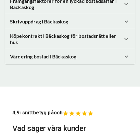
Framgångsfaktorer för en lyckad bostadsaffär
i
Bäckaskog
Skrivuppdrag
i Bäckaskog
Köpekontrakt
i Bäckaskog
för bostadsrätt eller
hus
Värdering bostad
i Bäckaskog
4,9
i snittbetyg på
och
Vad säger våra kunder