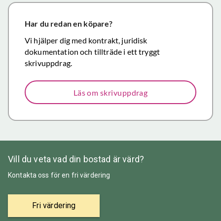
närmar sig
försäljning.
Har du redan en köpare?
Återigen ett
Vi hjälper dig med kontrakt, juridisk
stort tack för
dokumentation och tillträde i ett tryggt
väl utfört,
skrivuppdrag.
korrekt och
mycket
Läs om skrivuppdrag
prisvärt
mäklararbete.
Vill du veta vad din bostad är värd?
Kontakta oss för en fri värdering
Fri värdering