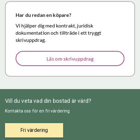
närmar sig
försäljning.
Har du redan en köpare?
Återigen ett
Vi hjälper dig med kontrakt, juridisk
stort tack för
dokumentation och tillträde i ett tryggt
väl utfört,
skrivuppdrag.
korrekt och
mycket
Läs om skrivuppdrag
prisvärt
mäklararbete.
Vill du veta vad din bostad är värd?
Kontakta oss för en fri värdering
Fri värdering