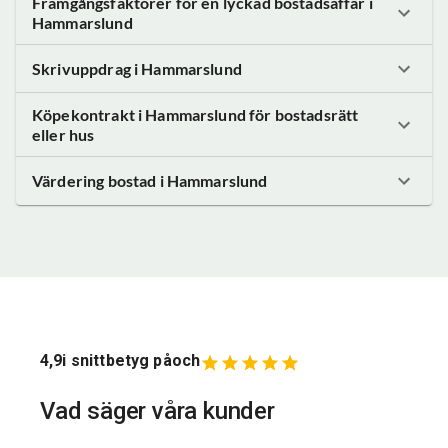
Framgångsfaktorer för en lyckad bostadsaffär
i
Hammarslund
Skrivuppdrag
i Hammarslund
Köpekontrakt
i Hammarslund
för bostadsrätt
eller hus
Värdering bostad
i Hammarslund
4,9
i snittbetyg på
och
Vad säger våra kunder