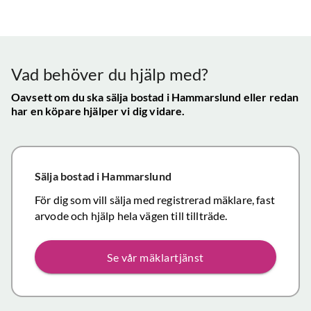
bra - Vi
info etc
Vår
uppskattade
ll.
fungerat
konta
att hålla
mycket
gav s
visningen själv
tillfredsställande
trygg
Vad behöver du hjälp med?
och vi skulle
snab
definitivt
Oavsett om du ska sälja bostad
i Hammarslund
eller redan
återk
har en köpare hjälper vi dig vidare.
rekommendera
och f
de
vikti
mäklartjänster
reso
ni erbjuder till
under
Sälja bostad
i Hammarslund
andra.
handl
Personligen
För dig som vill sälja med registrerad mäklare, fast
Topp
tror jag att jag
arvode och hjälp hela vägen till tillträde.
inom det
närmaste året
Se vår mäklartjänst
kommer att
anlita er igen
då mina
föräldrars villa