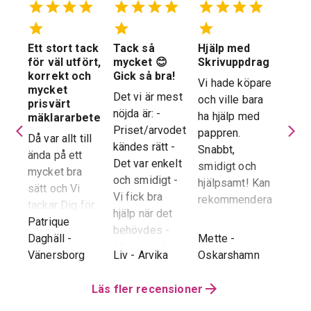
Ett stort tack
Tack så
Hjälp med
Suve
 en
för väl utfört,
mycket 😊
Skrivuppdrag
stöd
stad
korrekt och
Gick så bra!
hela
Vi hade köpare
mycket
proc
Det vi är mest
och ville bara
dera
prisvärt
Suver
nöjda är: -
ha hjälp med
laren
mäklararbete
geno
Priset/arvodet
pappren.
are
Då var allt till
proce
kändes rätt -
Snabbt,
ända på ett
snab
Det var enkelt
smidigt och
tad
mycket bra
återk
och smidigt -
hjälpsamt! Kan
sätt och Vi
stor 
Vi fick bra
rekommendera!
era
tackar Dig för
för o
hjälp när det
ren.
ett i alla
Patrique
inte h
behövdes -
e
g
-
avseenden väl
Daghäll
-
Mette
-
Erik O
speci
Marknadsföringen
utfört arbete.
Vänersborg
Liv
-
Arvika
Oskarshamn
Kram
Reko
och Hemnet-
g vi
Trots
verkl
annonsen -
hela
distansen har
Läs fler recensioner
Priva
Slutpriset blev
var
återkoppling,
utan 