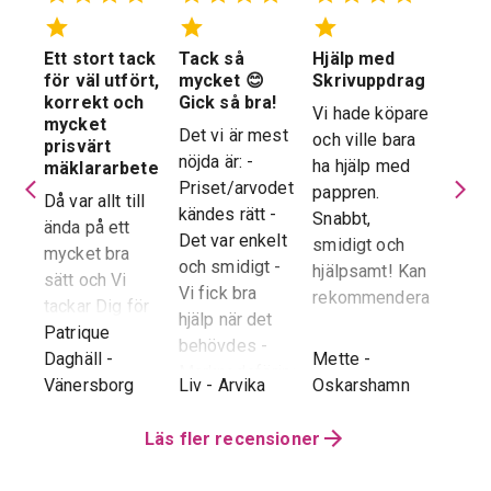
Ett stort tack
Tack så
Hjälp med
Suve
 en
för väl utfört,
mycket 😊
Skrivuppdrag
stöd
stad
korrekt och
Gick så bra!
hela
Vi hade köpare
mycket
proc
Det vi är mest
och ville bara
dera
prisvärt
Suver
nöjda är: -
ha hjälp med
laren
mäklararbete
geno
Priset/arvodet
pappren.
are
Då var allt till
proce
kändes rätt -
Snabbt,
ända på ett
snab
Det var enkelt
smidigt och
tad
mycket bra
återk
och smidigt -
hjälpsamt! Kan
sätt och Vi
stor 
Vi fick bra
rekommendera!
era
tackar Dig för
för o
hjälp när det
ren.
ett i alla
Patrique
inte h
behövdes -
e
g
-
avseenden väl
Daghäll
-
Mette
-
Erik O
speci
Marknadsföringen
utfört arbete.
Vänersborg
Liv
-
Arvika
Oskarshamn
Kram
Reko
och Hemnet-
g vi
Trots
verkl
annonsen -
hela
distansen har
Läs fler recensioner
Priva
Slutpriset blev
var
återkoppling,
utan 
bra - Vi
info etc