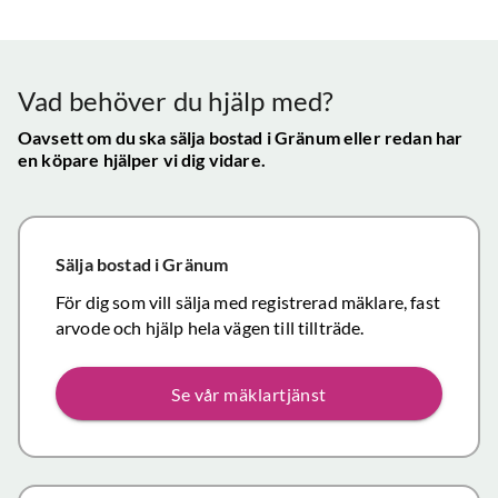
Vår
uppskattade
ll.
fungerat
konta
att hålla
mycket
gav s
visningen själv
tillfredsställande
trygg
Vad behöver du hjälp med?
och vi skulle
snab
definitivt
Oavsett om du ska sälja bostad
i Gränum
eller redan har
återk
en köpare hjälper vi dig vidare.
rekommendera
och f
de
vikti
mäklartjänster
reso
ni erbjuder till
under
Sälja bostad
i Gränum
andra.
handl
Personligen
För dig som vill sälja med registrerad mäklare, fast
Topp
tror jag att jag
arvode och hjälp hela vägen till tillträde.
inom det
närmaste året
Se vår mäklartjänst
kommer att
anlita er igen
då mina
föräldrars villa