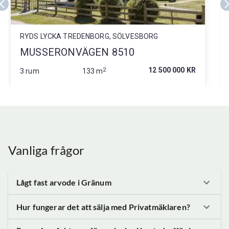
RYDS LYCKA TREDENBORG, SÖLVESBORG
MUSSERONVÄGEN 8510
2
12 500 000 KR
3 rum
133 m
Vanliga frågor
Lågt fast arvode
i Gränum
Hur fungerar det att sälja med Privatmäklaren?