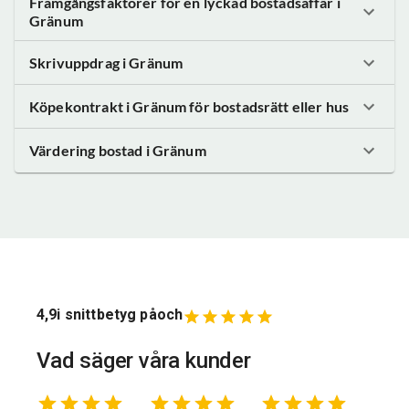
Framgångsfaktorer för en lyckad bostadsaffär
i
Gränum
Skrivuppdrag
i Gränum
Köpekontrakt
i Gränum
för bostadsrätt eller hus
Värdering bostad
i Gränum
4,9
i snittbetyg på
och
Vad säger våra kunder