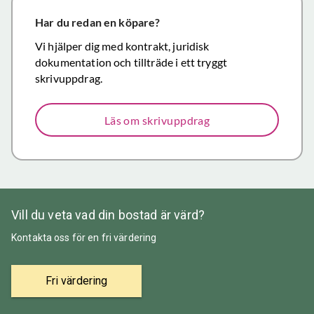
närmar sig
försäljning.
Har du redan en köpare?
Återigen ett
Vi hjälper dig med kontrakt, juridisk
stort tack för
dokumentation och tillträde i ett tryggt
väl utfört,
skrivuppdrag.
korrekt och
mycket
Läs om skrivuppdrag
prisvärt
mäklararbete.
Vill du veta vad din bostad är värd?
Kontakta oss för en fri värdering
Fri värdering