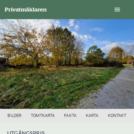
BILDER
TOMTKARTA
FAKTA
KARTA
KONTAKT
UTGÅNGSPRIS