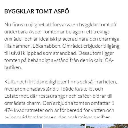
BYGGKLAR TOMT ASPÖ
Nu finns möjlighet att förvärva en byggklar tomt på 
underbara Aspö. Tomten är belägen i ett trevligt 
område,  och är idealiskt placerad nära den charmiga 
lilla hamnen, Lökanabben. Området erbjuder tillgång 
till såväl klippbad som strandbad. Dessutom ligger 
tomten på behändigt avstånd från den lokala ICA-
butiken.

Kultur och fritidsmöjligheter finns också i närheten, 
med promenadavstånd till både Kastellet och 
Lotstornet, där restauranger och caféer bidrar till 
områdets charm. Den erbjudna tomten omfattar 1 
474 kvadratmeter och är förberedd för vatten och 
avlopp vid tomtgränsen, där anslutningsavgifter 
tillkommer för köparen.
