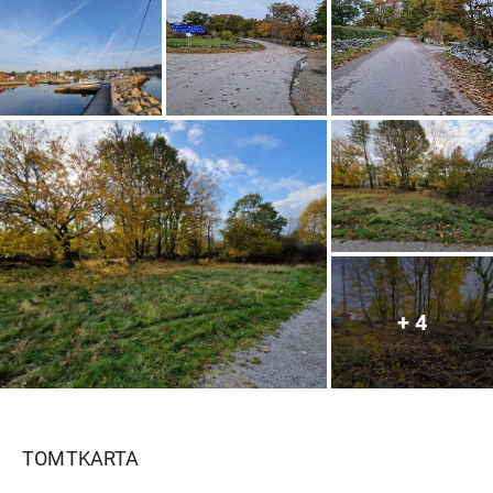
För de som drömmer om att bygga ett eget hus, 
oavsett om det är tänkt som permanentbostad eller 
fritidshus, ger tomten en unik möjlighet. Med ett 
befintligt förhandbesked för husbygge, erbjuder 
denna tomt på Aspö en chans att förverkliga sina 
boendedrömmar i ett av Karlskronas mest 
eftertraktade skärgårdsområden.
+
4
TOMTKARTA