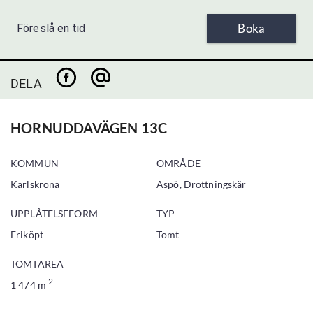
Boka
Föreslå en tid
DELA
HORNUDDAVÄGEN 13C
KOMMUN
OMRÅDE
Karlskrona
Aspö, Drottningskär
UPPLÅTELSEFORM
TYP
Friköpt
Tomt
TOMTAREA
2
1 474 m