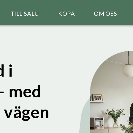
TILL SALU
KÖPA
OM OSS
 i
– med
a vägen