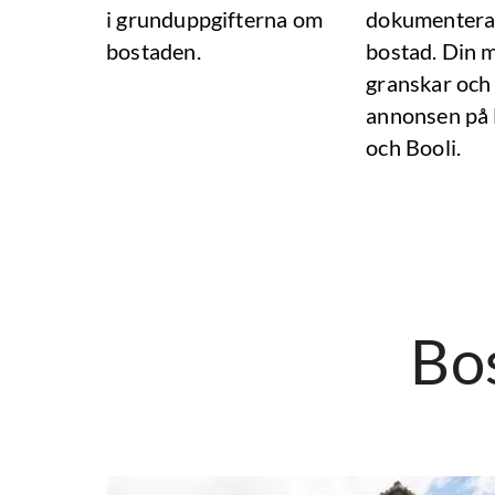
i grunduppgifterna om
dokumentera
bostaden.
bostad. Din 
granskar och
annonsen på
och Booli.
Bos