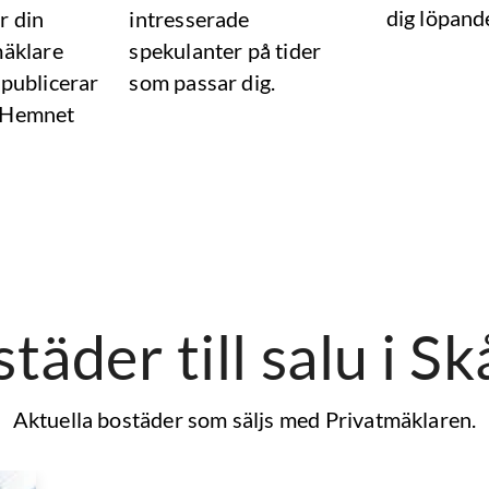
dig löpand
r din
intresserade
mäklare
spekulanter på tider
 publicerar
som passar dig.
 Hemnet
täder till salu
i S
Aktuella bostäder som säljs med Privatmäklaren.