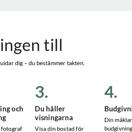
ingen till
 guidar dig – du bestämmer takten.
3
.
4
.
ing och
Du håller
Budgivn
ng
visningarna
Din mäklar
budgivning
 fotograf
Visa din bostad för