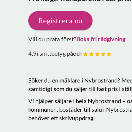
Registrera nu
Vill du prata först?
Boka fri rådgivning
4,9
i snittbetyg på
och
Söker du en mäklare
i Nybrostrand
? Med
samtidigt som du säljer till fast pris i stä
Vi hjälper säljare i hela
Nybrostrand
– oa
kommunen, bostäder till salu
i Nybrostr
behöver ett skrivuppdrag.