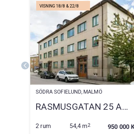
VISNING 18/8 & 22/8
SÖDRA SOFIELUND, MALMÖ
RASMUSGATAN 25 A
LGH 1001
2 rum
54,4 m
2
950 000 