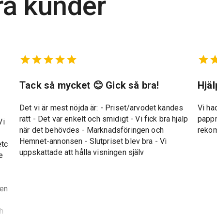
ra kunder
t
Tack så mycket 😊 Gick så bra!
Hjä
Det vi är mest nöjda är: - Priset/arvodet kändes
Vi ha
rätt - Det var enkelt och smidigt - Vi fick bra hjälp
pappr
Vi
när det behövdes - Marknadsföringen och
reko
Hemnet-annonsen - Slutpriset blev bra - Vi
etc
uppskattade att hålla visningen själv
e
gen
ch