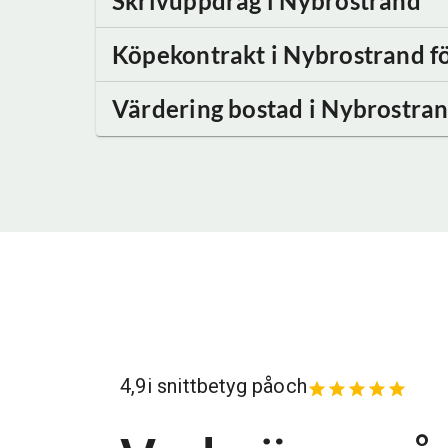
Skrivuppdrag
i Nybrostrand
Köpekontrakt
i Nybrostrand
fö
Värdering bostad
i Nybrostra
4,9
i snittbetyg på
och