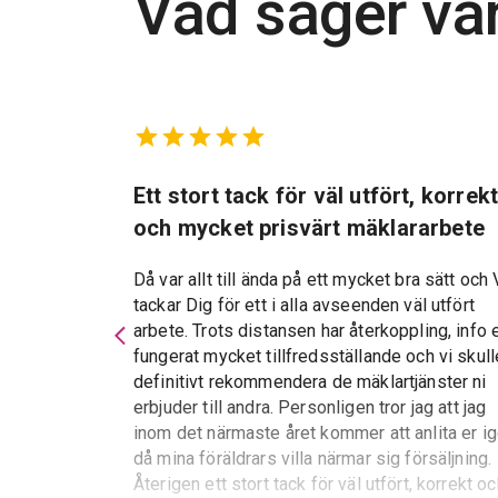
Vad säger vå
marbostad
Ett stort tack för väl utfört, korrek
och mycket prisvärt mäklararbete
Då var allt till ända på ett mycket bra sätt och 
tackar Dig för ett i alla avseenden väl utfört
d kan varmt
arbete. Trots distansen har återkoppling, info 
 service och
fungerat mycket tillfredsställande och vi skull
essen var allt
definitivt rekommendera de mäklartjänster ni
erbjuder till andra. Personligen tror jag att jag
inom det närmaste året kommer att anlita er i
då mina föräldrars villa närmar sig försäljning.
Återigen ett stort tack för väl utfört, korrekt o