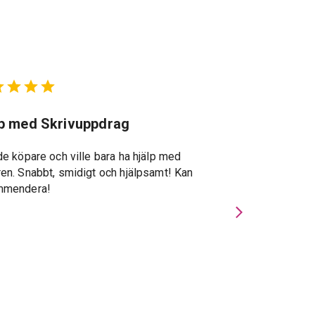
lp med Skrivuppdrag
Suveränt st
de köpare och ville bara ha hjälp med
Suveränt stöd g
en. Snabbt, smidigt och hjälpsamt! Kan
återkopplingar, s
mmendera!
specialkunskape
Privatmäklarna u
gav stor trygghe
och förde viktig
handläggningspe