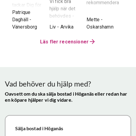
stor 
Vi fick bra
rekommendera!
era
tackar Dig för
för o
hjälp när det
ren.
ett i alla
Patrique
inte h
behövdes -
e
g
-
avseenden väl
Daghäll
-
Mette
-
Erik O
speci
Marknadsföringen
utfört arbete.
Vänersborg
Liv
-
Arvika
Oskarshamn
Kram
Reko
och Hemnet-
g vi
Trots
verkl
annonsen -
hela
distansen har
Läs fler recensioner
Priva
Slutpriset blev
var
återkoppling,
utan 
bra - Vi
info etc
Vår
uppskattade
ll.
fungerat
konta
att hålla
mycket
gav s
visningen själv
tillfredsställande
trygg
Vad behöver du hjälp med?
och vi skulle
snab
definitivt
Oavsett om du ska sälja bostad
i Höganäs
eller redan har
återk
en köpare hjälper vi dig vidare.
rekommendera
och f
de
vikti
mäklartjänster
reso
ni erbjuder till
under
Sälja bostad
i Höganäs
andra.
handl