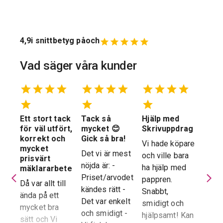
4,9
i snittbetyg på
och
Vad säger våra kunder
Ett stort tack
Tack så
Hjälp med
Suve
 en
för väl utfört,
mycket 😊
Skrivuppdrag
stöd
stad
korrekt och
Gick så bra!
hela
Vi hade köpare
mycket
proc
Det vi är mest
och ville bara
dera
prisvärt
Suver
nöjda är: -
ha hjälp med
laren
mäklararbete
geno
Priset/arvodet
pappren.
are
Då var allt till
proce
kändes rätt -
Snabbt,
ända på ett
snab
Det var enkelt
smidigt och
tad
mycket bra
återk
och smidigt -
hjälpsamt! Kan
sätt och Vi