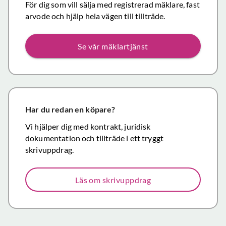
Personligen
För dig som vill sälja med registrerad mäklare, fast
Topp
tror jag att jag
arvode och hjälp hela vägen till tillträde.
inom det
närmaste året
Se vår mäklartjänst
kommer att
anlita er igen
då mina
föräldrars villa
närmar sig
försäljning.
Har du redan en köpare?
Återigen ett
Vi hjälper dig med kontrakt, juridisk
stort tack för
dokumentation och tillträde i ett tryggt
väl utfört,
skrivuppdrag.
korrekt och
mycket
Läs om skrivuppdrag
prisvärt
mäklararbete.