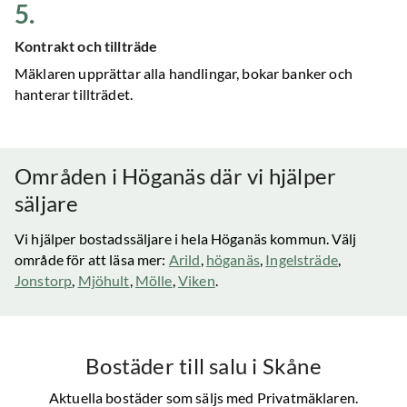
5
.
Kontrakt och tillträde
Mäklaren upprättar alla handlingar, bokar banker och
hanterar tillträdet.
Områden i
Höganäs
där vi hjälper
säljare
Vi hjälper bostadssäljare i hela
Höganäs
kommun. Välj
område för att läsa mer:
Arild
,
höganäs
,
Ingelsträde
,
Jonstorp
,
Mjöhult
,
Mölle
,
Viken
.
Bostäder till salu
i Skåne
Aktuella bostäder som säljs med Privatmäklaren.